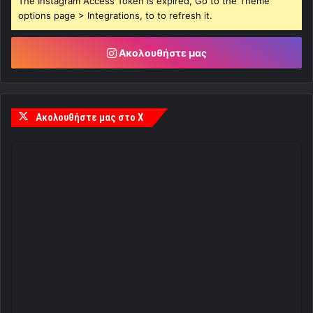
The Instagram Access Token is expired, Go to the Theme
options page > Integrations, to to refresh it.
Ακολουθήστε μας
Ακολουθήστε μας στο X