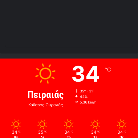
34
℃
Πειραιάς
35º - 31º
44%
5.36 km/h
Καθαρός Ουρανός
34
35
34
34
34
℃
℃
℃
℃
℃
Κυ
Δε
Τρ
Τε
Πε