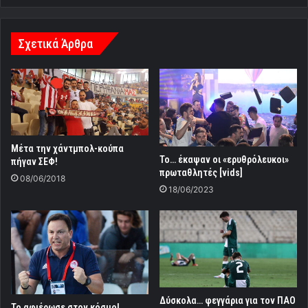
Σχετικά Άρθρα
Μέτα την χάντμπολ-κούπα
Το… έκαψαν οι «ερυθρόλευκοι»
πήγαν ΣΕΦ!
πρωταθλητές [vids]
08/06/2018
18/06/2023
Δύσκολα… φεγγάρια για τον ΠΑΟ
Το αφιέρωσε στον κόσμο!