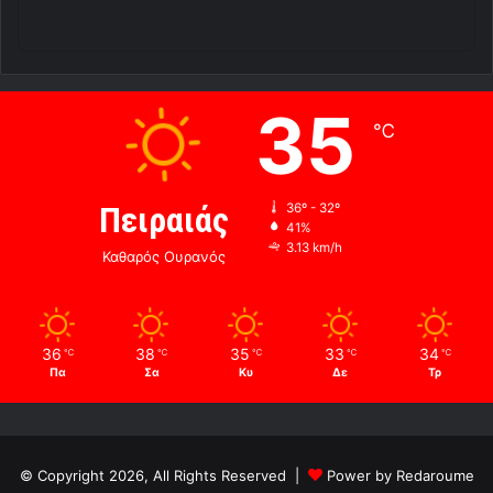
35
℃
Πειραιάς
36º - 32º
41%
3.13 km/h
Καθαρός Ουρανός
36
38
35
33
34
℃
℃
℃
℃
℃
Πα
Σα
Κυ
Δε
Τρ
© Copyright 2026, All Rights Reserved |
Power by Redaroume