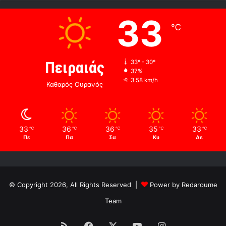
33
℃
Πειραιάς
33º - 30º
37%
3.58 km/h
Καθαρός Ουρανός
33
36
36
35
33
℃
℃
℃
℃
℃
Πε
Πα
Σα
Κυ
Δε
© Copyright 2026, All Rights Reserved |
Power by Redaroume
Team
RSS
Facebook
X
YouTube
Instagram