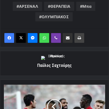
ΑΡΣΕΝΑΛ
ΘΕΡΑΠΕΙΑ
Μπα
ΟΛΥΜΠΙΑΚΟΣ
Messenger
WhatsApp
Viber
Κοινοποίηση μέσω ηλεκτρονικού ταχυδρομείου
Εκτύπωση
Παύλος Σαχτούρης
Το
πρόγραμμα
με
την
Άρσεναλ