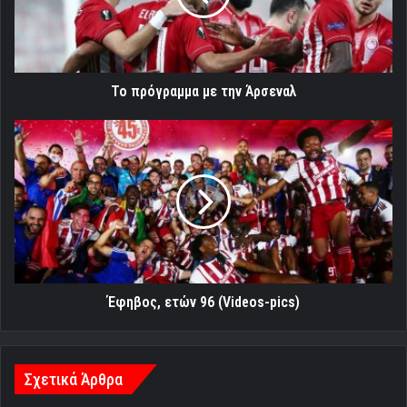
Το πρόγραμμα με την Άρσεναλ
Έφηβος,
ετών
96
(Videos-
pics)
Έφηβος, ετών 96 (Videos-pics)
Σχετικά Άρθρα