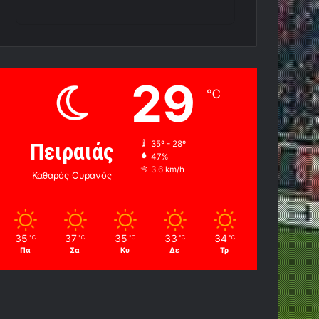
29
℃
Πειραιάς
35º - 28º
47%
3.6 km/h
Καθαρός Ουρανός
35
37
35
33
34
℃
℃
℃
℃
℃
Πα
Σα
Κυ
Δε
Τρ