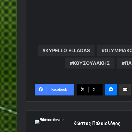
KYPELLO ELLADAS
OLYMPIAK
ΚΟΥΣΟΥΛΑΚΗΣ
ΠΑ
Messen
Κο
Facebook
X
Κώστας Παλαιολόγος