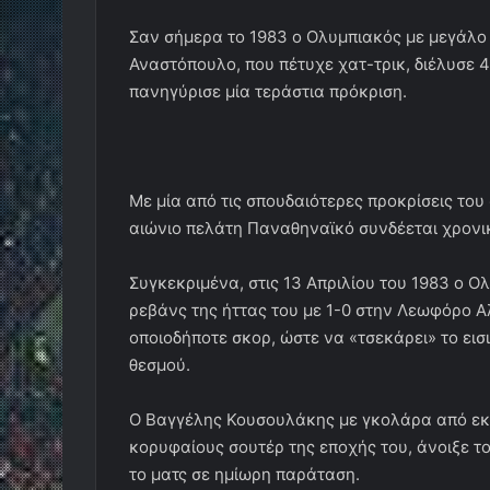
Σαν σήμερα το 1983 ο Ολυμπιακός με μεγάλο
Αναστόπουλο, που πέτυχε χατ-τρικ, διέλυσε 
πανηγύρισε μία τεράστια πρόκριση.
Με μία από τις σπουδαιότερες προκρίσεις το
αιώνιο πελάτη Παναθηναϊκό συνδέεται χρονικ
Συγκεκριμένα, στις 13 Απριλίου του 1983 ο 
ρεβάνς της ήττας του με 1-0 στην Λεωφόρο Α
οποιοδήποτε σκορ, ώστε να «τσεκάρει» το εισι
θεσμού.
Ο Βαγγέλης Κουσουλάκης με γκολάρα από εκε
κορυφαίους σουτέρ της εποχής του, άνοιξε το
το ματς σε ημίωρη παράταση.