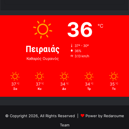
36
℃
Πειραιάς
37º - 30º
36%
3.13 km/h
Καθαρός Ουρανός
37
37
34
34
35
℃
℃
℃
℃
℃
Σα
Κυ
Δε
Τρ
Τε
© Copyright 2026, All Rights Reserved |
Power by Redaroume
Team