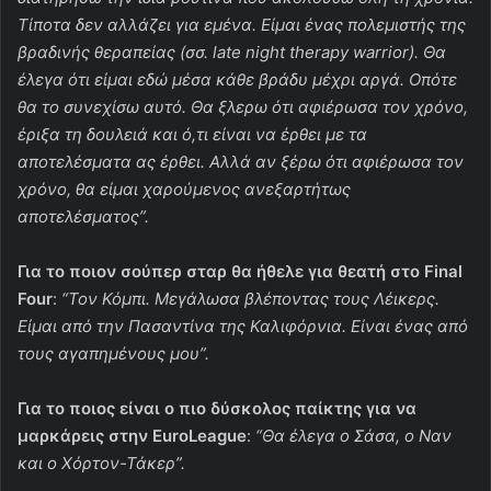
Τ
ίποτα δεν αλλάζει για εμένα. Ε
ίμαι ένας πολεμιστής της
βραδινής θεραπείας (σσ. late night therapy warrior).
Θα
έλεγα ότι είμαι εδώ μέσα κάθε βράδυ μέχρι αργά.
Οπότε
θα το συνεχίσω αυτό. Θα ξλερω ότι αφιέρωσα τον χρόνο,
έριξα τη δουλειά και ό,τι είναι να έρθει με τα
αποτελέσματα ας έρθει.
Αλλά αν ξέρω ότι αφιέρωσα τον
χρόνο, θα είμαι χαρούμενος ανεξαρτήτως
αποτελέσματος”.
Για το ποιον σούπερ σταρ θα ήθελε για θεατή στο Final
Four
:
“Τον Κόμπι. Μεγάλωσα βλέποντας τους Λέικερς.
Είμαι από την Πασαντίνα της Καλιφόρνια. Είναι ένας από
τους αγαπημένους μου”.
Για το ποιος είναι ο πιο δύσκολος παίκτης για να
μαρκάρεις στην EuroLeague
:
“Θα έλεγα ο Σάσα, ο Ναν
και ο Χόρτον-Τάκερ”.