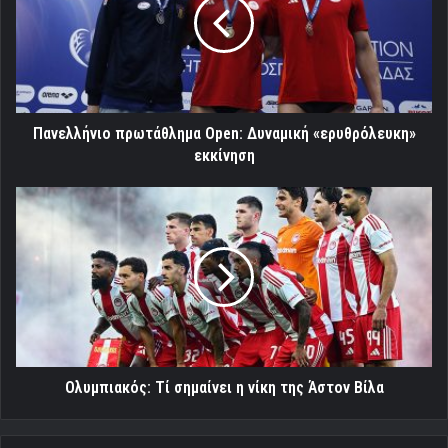
Δυναμική
«ερυθρόλευκη»
εκκίνηση
Πανελλήνιο πρωτάθλημα Open: Δυναμική «ερυθρόλευκη»
εκκίνηση
Ολυμπιακός:
Τί
σημαίνει
η
νίκη
της
Άστον
Βίλα
Ολυμπιακός: Τί σημαίνει η νίκη της Άστον Βίλα