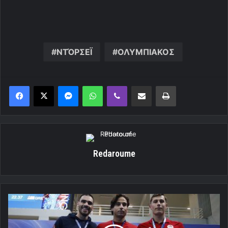
ΝΤΌΡΣΕΪ
ΟΛΥΜΠΙΑΚΟΣ
Messenger
WhatsApp
Viber
Κοινοποίηση μέσω ηλεκτρονικού ταχυδρομείου
Εκτύπωση
Redaroume
Πανελλήνιο
πρωτάθλημα
Open: