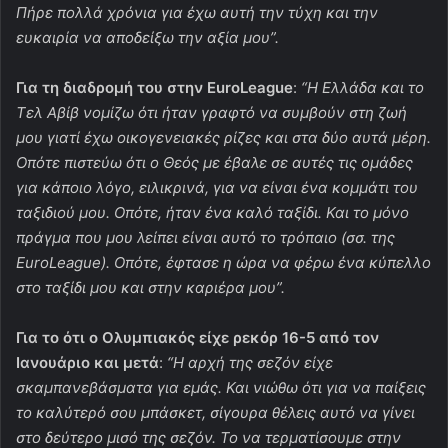
Πήρε πολλά χρόνια για έχω αυτή την τύχη και την
ευκαιρία να αποδείξω την αξία μου”.
Για τη διαδρομή του στην EuroLeague
:
“Η Ελλάδα και το
Τελ Αβίβ νομίζω ότι ήταν γραφτό να συμβούν στη ζωή
μου γιατί έχω οικογενειακές ρίζες και στα δύο αυτά μέρη.
Οπότε πιστεύω ότι ο Θεός με έβαλε σε αυτές τις ομάδες
για κάποιο λόγο, ειλικρινά, για να είναι ένα κομμάτι του
ταξιδιού μου. Οπότε, ήταν ένα καλό ταξίδι. Και το μόνο
πράγμα που μου λείπει είναι αυτό το τρόπαιο (σσ. της
EuroLeague). Οπότε, έφτασε η ώρα να φέρω ένα κύπελλο
στο ταξίδι μου και στην καριέρα μου”.
Για το ότι ο Ολυμπιακός είχε ρεκόρ 16-5 από τον
Ιανουάριο και μετά
:
“Η αρχή της σεζόν είχε
σκαμπανεβάσματα για εμάς. Και νιώθω ότι για να παίξεις
το καλύτερό σου μπάσκετ, σίγουρα θέλεις αυτό να γίνει
στο δεύτερο μισό της σεζόν. Το να τερματίσουμε στην