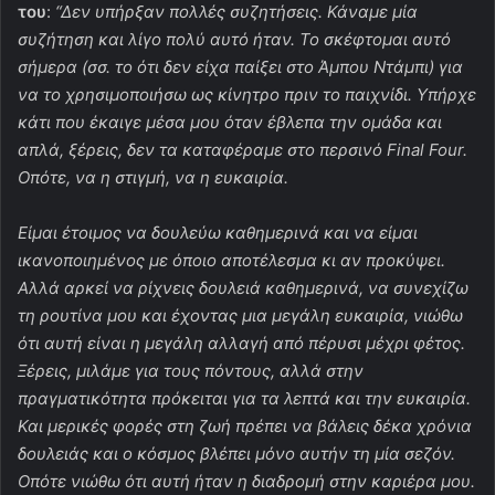
του
:
“Δεν υπήρξαν πολλές συζητήσεις. Κάναμε μία
συζήτηση και λίγο πολύ αυτό ήταν. Το σκέφτομαι αυτό
σήμερα (σσ. το ότι δεν είχα παίξει στο Άμπου Ντάμπι) για
να το χρησιμοποιήσω ως κίνητρο πριν το παιχνίδι. Υπήρχε
κάτι που έκαιγε μέσα μου όταν έβλεπα την ομάδα και
απλά, ξέρεις, δεν τα καταφέραμε στο περσινό Final Four.
Οπότε, να η στιγμή, να η ευκαιρία.
Είμαι έτοιμος να δουλεύω καθημερινά και να είμαι
ικανοποιημένος με όποιο αποτέλεσμα κι αν προκύψει.
Αλλά αρκεί να ρίχνεις δουλειά καθημερινά, να συνεχίζω
τη ρουτίνα μου και έχοντας μια μεγάλη ευκαιρία, νιώθω
ότι αυτή είναι η μεγάλη αλλαγή από πέρυσι μέχρι φέτος.
Ξέρεις, μιλάμε για τους πόντους, αλλά στην
πραγματικότητα πρόκειται για τα λεπτά και την ευκαιρία.
Και μερικές φορές στη ζωή πρέπει να βάλεις δέκα χρόνια
δουλειάς και ο κόσμος βλέπει μόνο αυτήν τη μία σεζόν.
Οπότε νιώθω ότι αυτή ήταν η διαδρομή στην καριέρα μου.