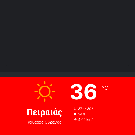
36
℃
Πειραιάς
37º - 30º
34%
4.02 km/h
Καθαρός Ουρανός