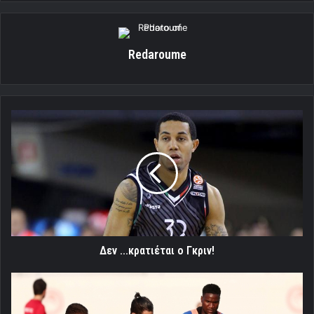
Redaroume
Δεν
...κρατιέται
ο
Γκριν!
Δεν ...κρατιέται ο Γκριν!
Αυτοί
πάνε
Πορτογαλία