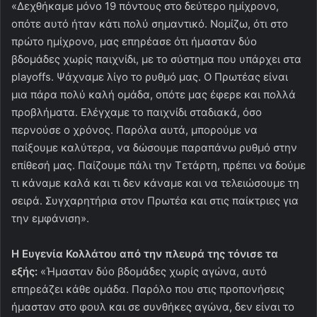
«Δεχθήκαμε μόνο 19 πόντους στο δεύτερο ημίχρονο,
οπότε αυτό ήταν κάτι πολύ σημαντικό. Νομίζω, ότι στο
πρώτο ημίχρονο, μας επηρέασε ότι ήμασταν δύο
βδομάδες χωρίς παιχνίδι, με το σύστημα που υπάρχει στα
playoffs. Ψάχναμε λίγο το ρυθμό μας. Ο Πρωτέας είναι
μια πάρα πολύ καλή ομάδα, οπότε μας έφερε και πολλά
προβλήματα. Ελέγχαμε το παιχνίδι σταδιακά, όσο
περνούσε ο χρόνος. Παρόλα αυτά, μπορούμε να
παίξουμε καλύτερα, να δώσουμε παραπάνω ρυθμό στην
επίθεσή μας. Παίζουμε πάλι την Τετάρτη, πρέπει να δούμε
τι κάναμε καλά και τι δεν κάναμε και να τελειώσουμε τη
σειρά. Συγχαρητήρια στον Πρωτέα και στις παίκτριες για
την εμφάνιση».
Η Ευγενία Κολλάτου από την πλευρά της τόνισε τα
εξής:
«Ήμασταν δύο βδομάδες χωρίς αγώνα, αυτό
επηρεάζει κάθε ομάδα. Παρόλο που στις προπονήσεις
ήμασταν στο φουλ και σε συνθήκες αγώνα, δεν είναι το