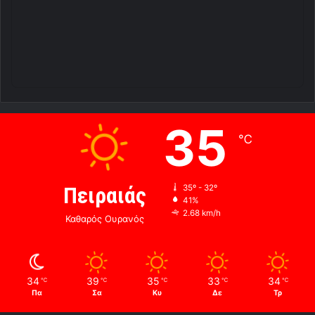
35
℃
Πειραιάς
35º - 32º
41%
2.68 km/h
Καθαρός Ουρανός
34
39
35
33
34
℃
℃
℃
℃
℃
Πα
Σα
Κυ
Δε
Τρ