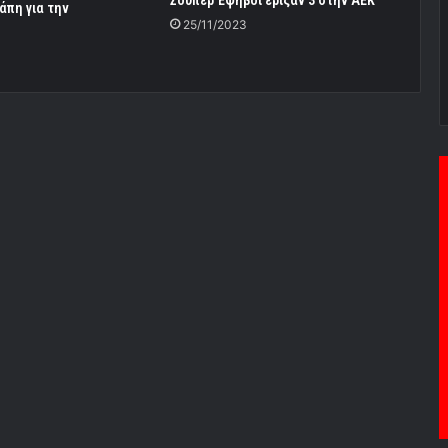
Σούπερ Έφηβοι έριξαν 3 στην ΑΕΚ
άπη για την
25/11/2023