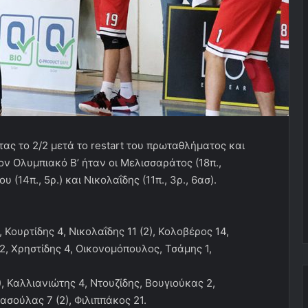
ας το 2/2 μετά το restart του πρωταθλήματος και
τον Ολυμπιακό Β’ ήταν οι Μελισσαράτος (18π.,
υ (14π., 5ρ.) και Νικολαΐδης (11π., 3ρ., 6ασ).
 Κουρτίδης 4, Νικολαΐδης 11 (2), Κολοβέρος 14,
 2, Χρηστίδης 4, Οικονομόπουλος, Τσάμης 1,
), Καλλιανιώτης 4, Ντουζίδης, Βουγιούκας 2,
ασούλας 7 (2), Φιλιππάκος 21.