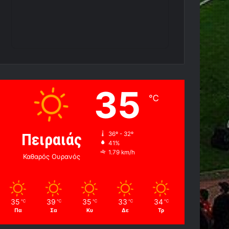
35
℃
Πειραιάς
36º - 32º
41%
1.79 km/h
Καθαρός Ουρανός
35
39
35
33
34
℃
℃
℃
℃
℃
Πα
Σα
Κυ
Δε
Τρ