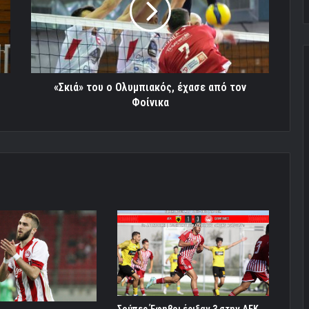
έχασε
από
τον
Φοίνικα
«Σκιά» του ο Ολυμπιακός, έχασε από τον
Φοίνικα