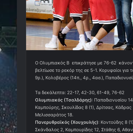
Ο Ολυμπιακός Β επικράτησε με 76-62
κάνοντ
βελτίωσε το ρεκόρ της σε 5-1. Κορυφαίοι για 
9ρ.), Κολοβέρος (14π., 4ρ., 4ασ.), Παπαδιονυσίο
Τα δεκάλεπτα: 22-17, 42-30, 61-49, 76-62
Ολυμπιακός (Τσαλδάρης)
: Παπαδιονυσίου 14,
Καμπούρης, Σκουλίδας 8 (1), Δρίτσας, Κάδρας
Μελισσαράτος 18.
Πανερυθραϊκός (Χουχουλής)
: Κοντούδης 8 (1
Σκάνδαλος 2, Καμπουρίδης 12, Στάθης 6, Αθαν