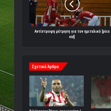
ημιτελικό
[pics
vid]
Αντίστροφη μέτρηση για τον ημιτελικό [pics
vid]
Σχετικά Άρθρα