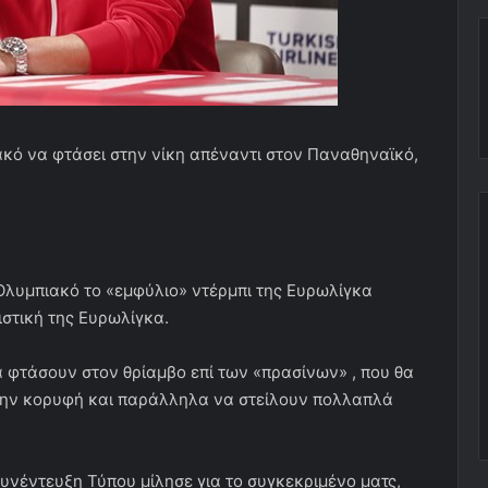
ακό να φτάσει στην νίκη απέναντι στον Παναθηναϊκό,
Ολυμπιακό το «εμφύλιο» ντέρμπι της Ευρωλίγκα
στική της Ευρωλίγκα.
α φτάσουν στον θρίαμβο επί των «πρασίνων» , που θα
την κορυφή και παράλληλα να στείλουν πολλαπλά
νέντευξη Τύπου μίλησε για το συγκεκριμένο ματς,