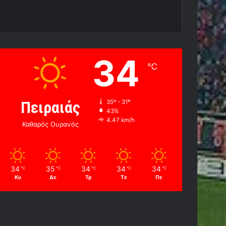
34
℃
Πειραιάς
35º - 31º
43%
4.47 km/h
Καθαρός Ουρανός
34
35
34
34
34
℃
℃
℃
℃
℃
Κυ
Δε
Τρ
Τε
Πε