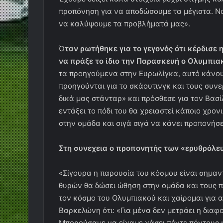
προπόνηση για να αποδώσουμε τα μέγιστα. Ν
να καλύψουμε τα προβλήματά μας».
Ό
ταν ρωτήθηκε για το γεγονός ότι κέρδισε
να πράξε το ίδιο την Παρασκευή ο Ολυμπια
τα προηγούμενα στην Ευρωλίγκα, αυτό κάνουμ
προηγούνται για το σκάουτινγκ και τους συνε
δικά μας στάνταρ» και πρόσθεσε για τον Βασ
εντάξει το πόδι του θα χρειαστεί κάποιο χρον
στην ομάδα και σιγά σιγά να κάνει προπονήσ
Στη συνεχεια ο προπονητής των «ερυθρόλε
«Σίγουρα η παρουσία του κόσμου είναι σημαν
θυρών θα δώσει ώθηση στην ομάδα και τους π
τον κόσμο του Ολυμπιακού και χαίρομαι για α
Βαρκελώνη ότι: «Για μένα δεν μετράει η διαφ
Μπορούσαμε να είχαμε χάσει πέντε πόντους κα