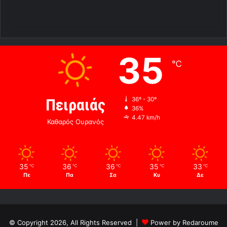
35
℃
Πειραιάς
36º - 30º
36%
4.47 km/h
Καθαρός Ουρανός
35
36
36
35
33
℃
℃
℃
℃
℃
Πε
Πα
Σα
Κυ
Δε
© Copyright 2026, All Rights Reserved |
Power by Redaroume