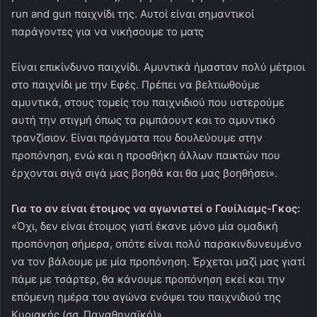
run and gun παιχνίδι της. Αυτοί είναι σημαντικοί
παράγοντες για να νικήσουμε το ματς
Είναι επικίνδυνο παιχνίδι. Αμυντικά ήμασταν πολύ μέτριοι
στο παιχνίδι με την Εφές. Πρέπει να βελτιωθούμε
αμυντικά, στους τομείς του παιχνιδιού που υστερούμε
αυτή την στιγμή όπως τα ριμπάουντ και το αμυντικό
τρανζίσιον. Είναι πράγματα που δουλεύουμε στην
προπόνηση, ενώ και η προσθήκη άλλων παικτών που
έρχονται σιγά σιγά μας βοηθά και θα μας βοηθήσει».
Για το αν είναι έτοιμος να αγωνιστεί ο Γουίλιαμς-Γκος:
«Όχι, δεν είναι έτοιμος γιατί έκανε μόνο μία ομαδική
προπόνηση σήμερα, οπότε είναι πολύ παρακινδυνευμένο
να τον βάλουμε με μία προπόνηση. Έρχεται μαζί μας γιατί
πάμε με τσάρτερ, θα κάνουμε προπόνηση εκεί και την
επόμενη ημέρα του αγώνα ενόψει του παιχνιδιού της
Κυριακής (σσ. Παναθηναϊκό)».