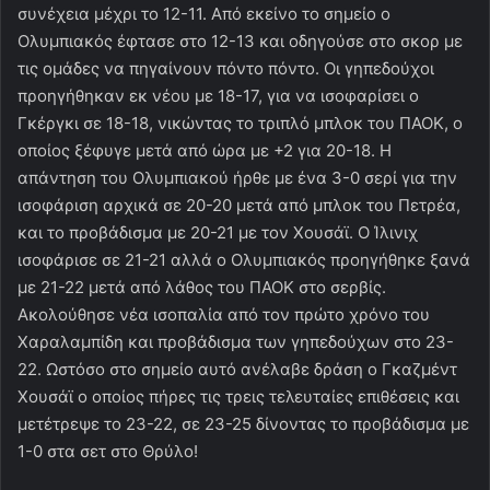
συνέχεια μέχρι το 12-11. Από εκείνο το σημείο ο
Ολυμπιακός έφτασε στο 12-13 και οδηγούσε στο σκορ με
τις ομάδες να πηγαίνουν πόντο πόντο. Οι γηπεδούχοι
προηγήθηκαν εκ νέου με 18-17, για να ισοφαρίσει ο
Γκέργκι σε 18-18, νικώντας το τριπλό μπλοκ του ΠΑΟΚ, ο
οποίος ξέφυγε μετά από ώρα με +2 για 20-18. Η
απάντηση του Ολυμπιακού ήρθε με ένα 3-0 σερί για την
ισοφάριση αρχικά σε 20-20 μετά από μπλοκ του Πετρέα,
και το προβάδισμα με 20-21 με τον Χουσάϊ. Ο Ίλινιχ
ισοφάρισε σε 21-21 αλλά ο Ολυμπιακός προηγήθηκε ξανά
με 21-22 μετά από λάθος του ΠΑΟΚ στο σερβίς.
Ακολούθησε νέα ισοπαλία από τον πρώτο χρόνο του
Χαραλαμπίδη και προβάδισμα των γηπεδούχων στο 23-
22. Ωστόσο στο σημείο αυτό ανέλαβε δράση ο Γκαζμέντ
Χουσάϊ ο οποίος πήρες τις τρεις τελευταίες επιθέσεις και
μετέτρεψε το 23-22, σε 23-25 δίνοντας το προβάδισμα με
1-0 στα σετ στο Θρύλο!