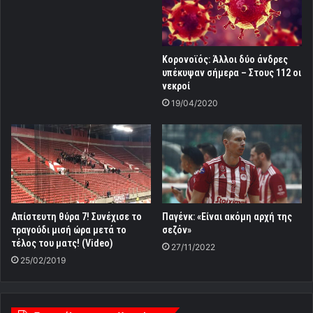
Κορονοϊός: Άλλοι δύο άνδρες
υπέκυψαν σήμερα – Στους 112 οι
νεκροί
19/04/2020
Απίστευτη θύρα 7! Συνέχισε το
Παγένκ: «Είναι ακόμη αρχή της
τραγούδι μισή ώρα μετά το
σεζόν»
τέλος του ματς! (Video)
27/11/2022
25/02/2019