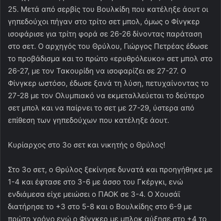
25. Μετά από σερβίς του Βουλκίδη που κατέληξε άουτ οι
γηπεδούχοι πήγαν στο τρίτο σετ μπολ, όμως ο Φίνγκερ
ισοφάρισε για τρίτη φορά σε 26-26 δίνοντας παράταση
στο σετ. Ο αρχηγός του Θρύλου, Γιώργος Πετρέας έδωσε
το προβάδισμα και το πρώτο «ερυθρόλευκο» σετ μπολ στο
26-27, με τον Τακουρίδη να ισοφαρίζει σε 27-27. Ο
Φίνγκερ ωστόσο, έδωσε ξανά τη λύση, πετυχαίνοντας το
27-28 με τον Ολυμπιακό να εκμεταλλεύεται το δεύτερο
σετ μπολ και να παίρνει το σετ με 27-29, ύστερα από
επίθεση των γηπεδούχων που κατέληξε άουτ.
Κυρίαρχος στο 3ο σετ και νικητής ο Θρύλος!
Στο 3ο σετ, ο Θρύλος ξεκίνησε δυνατά και προηγήθηκε με
1-4 και έφτασε στο 3-6 με άσσο του Γκέργκι, ενώ
ενδιάμεσα είχε μειώσει ο ΠΑΟΚ σε 3-4. Ο Χουσάϊ
διατήρησε το +3 στο 5-8 και ο Βουλκίδης στο 6-9 με
πρώτο χρόνο ενώ ο Φίνγκερ με μπλοκ αύξησε στο +4 το