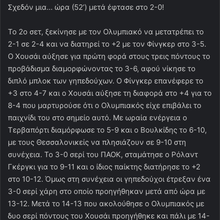
Σχεδόν μια… ώρα (52’) μετά έφτασε στο 2-0!
Το 2ο σετ, ξεκίνησε με τον Ολυμπιακό να μετατρέπει το
2-1 σε 2-4 και να διατηρεί το +2 με τον Φίνγκερ στο 3-5.
Ο Χουσάι αύξησε για πρώτη φορά στους τρεις πόντους το
προβάδισμα διαμορφώνοντας το 3-6, αφού νίκησε το
διπλό μπλοκ των γηπεδούχων. Ο Φίνγκερ επανέφερε το
+3 στο 4-7 και ο Χουσάι αύξησε τη διαφορά στο +4 για το
8-4 που μαρτυρούσε ότι ο Ολυμπιακός είχε επιβάλει το
παιχνίδι του στο σημείο αυτό. Με ωραία ενέργεια ο
Τερβαπόρτι διαμόρφωσε το 5-9 και ο Βουλκίδης το 6-10,
με τους Θεσσαλονικείς να πλησιάζουν σε 9-10 στη
συνέχεια. Το 3-0 σερί του ΠΑΟΚ, σταμάτησε ο Ρόλαντ
Γκέργκι για το 9-11 και ο ίδιος παίκτης διατήρησε το +2
στο 10-12. Όμως στη συνέχεια οι γηπεδούχοι έτρεξαν ένα
3-0 σερί χάρη στο οποίο προηγήθηκαν μετά από ώρα με
13-12. Μετά το 14-13 που ακολούθησε ο Ολυμπιακός με
δυο σερί πόντους του Χουσάι προηγήθηκε και πάλι με 14-