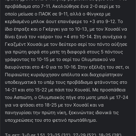
προβάδισμα στο 7-11. Ακολούθησε ένα 2-0 σερί με το
οποίο μείωσε ο ΠΑΟΚ σε 9-11, αλλά ο Φίνγκερ με
κερδισμένο μπλοκ άουτ επανέφερε το +3 στο 9-12. Το
ίδιο έπραξε και ο Γκέργκι για το 10-13, με τον Χουσάϊ να
δίνει ξανά τον «αέρα» του +4 στο 10-14. Στη συνέχεια ο
Γκαζμέντ Χουσάι με τον δεύτερο σερί του πόντο αύξησε
για πρώτη φορά στο ματς τη διαφορά στους 5 πόντους
γράφοντας το 10-15 με το σερί του Ολυμπιακού να
διευρύνεται στο 4-0 για το 10-16. Στην εξέλιξη του σετ, οι
Πειραιώτες κυριάρχησαν απόλυτα και διαχειρίστηκαν
υποδειγματικά το υπέρ τους προβάδισμα φτάνοντας στο
14-21 και στο 15-22 με πάιπ του Χουσάϊ. Με προσπάθεια
του Ασπιώτη, ο Ολυμπιακός πήγε στο ματς μπολ με 17-24
για να φτάσει στο 18-25 με τον Χουσάϊ και να
πανηγυρίσει την πρώτη νίκη, ξεκινώντας ιδανικά τις
υποχρεώσεις του στο φετινό πρωτάθλημα.
Τα σετ: 3-0 σε 1.51. 23-25 (31’), 27-29 (52’), 18-25 (28’)