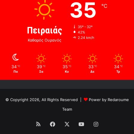
35
℃
Πειραιάς
35º - 32º
42%
2.24 km/h
Καθαρός Ουρανός
34
39
35
33
34
℃
℃
℃
℃
℃
Πα
Σα
Κυ
Δε
Τρ
© Copyright 2026, All Rights Reserved |
Power by Redaroume
Team
RSS
Facebook
X
YouTube
Instagram