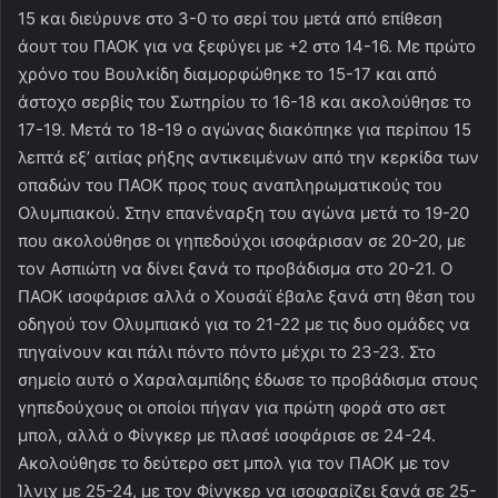
15 και διεύρυνε στο 3-0 το σερί του μετά από επίθεση
άουτ του ΠΑΟΚ για να ξεφύγει με +2 στο 14-16. Με πρώτο
χρόνο του Βουλκίδη διαμορφώθηκε το 15-17 και από
άστοχο σερβίς του Σωτηρίου το 16-18 και ακολούθησε το
17-19. Μετά το 18-19 ο αγώνας διακόπηκε για περίπου 15
λεπτά εξ’ αιτίας ρήξης αντικειμένων από την κερκίδα των
οπαδών του ΠΑΟΚ προς τους αναπληρωματικούς του
Ολυμπιακού. Στην επανέναρξη του αγώνα μετά το 19-20
που ακολούθησε οι γηπεδούχοι ισοφάρισαν σε 20-20, με
τον Ασπιώτη να δίνει ξανά το προβάδισμα στο 20-21. Ο
ΠΑΟΚ ισοφάρισε αλλά ο Χουσάϊ έβαλε ξανά στη θέση του
οδηγού τον Ολυμπιακό για το 21-22 με τις δυο ομάδες να
πηγαίνουν και πάλι πόντο πόντο μέχρι το 23-23. Στο
σημείο αυτό ο Χαραλαμπίδης έδωσε το προβάδισμα στους
γηπεδούχους οι οποίοι πήγαν για πρώτη φορά στο σετ
μπολ, αλλά ο Φίνγκερ με πλασέ ισοφάρισε σε 24-24.
Ακολούθησε το δεύτερο σετ μπολ για τον ΠΑΟΚ με τον
Ίλνιχ με 25-24, με τον Φίνγκερ να ισοφαρίζει ξανά σε 25-