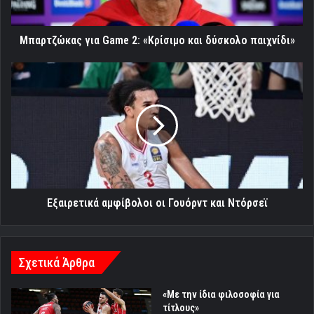
παιχνίδι»
Μπαρτζώκας για Game 2: «Κρίσιμο και δύσκολο παιχνίδι»
Εξαιρετικά
αμφίβολοι
οι
Γουόρντ
και
Ντόρσεϊ
Εξαιρετικά αμφίβολοι οι Γουόρντ και Ντόρσεϊ
Σχετικά Άρθρα
«Με την ίδια φιλοσοφία για
τίτλους»