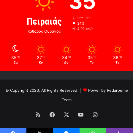
35
Πειραιάς
35º - 31º
34%
4.02 km/h
Καθαρός Ουρανός
35
37
34
35
36
℃
℃
℃
℃
℃
Σα
Κυ
Δε
Τρ
Τε
© Copyright 2026, All Rights Reserved |
Power by Redaroume
Team
RSS
Facebook
X
YouTube
Instagram