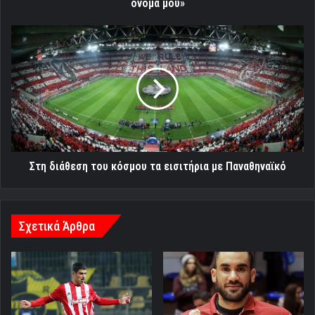
μου»
όνομα μου»
Στη
διάθεση
του
κόσμου
τα
εισιτήρια
με
Παναθηναϊκό
Στη διάθεση του κόσμου τα εισιτήρια με Παναθηναϊκό
Σχετικά Άρθρα