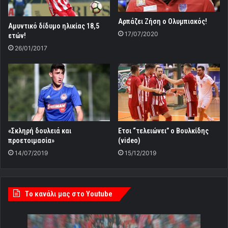
Αρπάζει Ζήση ο Ολυμπιακός!
Αμυντικό δίδυμο ηλικίας 18,5
17/07/2020
ετών!
26/01/2017
«Σκληρή δουλειά και
Ετσι “τελειώνει” ο Βουλκίδης
προετοιμασία»
(video)
14/07/2019
15/12/2019
Tο κανάλι μας στο Youtube