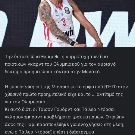
Την ύστατη ώρα θα κριθεί η συμμετοχή των δυο
ποιοτικών γκαρντ του Ολυμπιακού για τον αυριανό
δεύτερο προημιτελικό κόντρα στην Μονακό.
Η ευρεία νίκη επί της Μονακό με το εμφατικό 91-70 στον
χθεσινό πρώτο προημιτελικό είχε και το … αντίτιμό της
για τον Ολυμπιακό.
Κι αυτό διότι οι Τάισον Γουόρντ και Τάιλερ Ντόρσεί
«κληρονόμησαν» προβλήματα τραυματισμών. Ο πρώην
άσος της Παρί παραπονέθηκε για ενοχλήσεις στη μέση,
ενώ ο Τάιλερ Ντόρσεϊ υπέστη διάστρεμμα