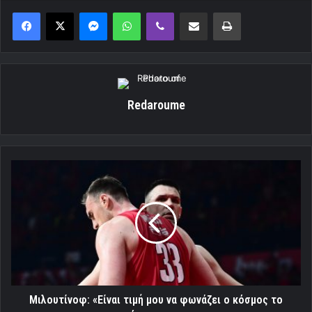
Messenger
WhatsApp
Viber
Κοινοποίηση μέσω ηλεκτρονικού ταχυδρομείου
Εκτύπωση
Redaroume
Μιλουτίνοφ:
«Είναι
τιμή
μου
να
φωνάζει
ο
κόσμος
το
όνομα
Μιλουτίνοφ: «Είναι τιμή μου να φωνάζει ο κόσμος το