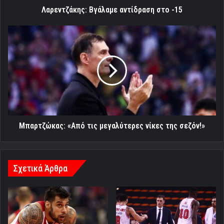
Λαρεντζάκης: Βγάλαμε αντίδραση στο -15
Μπαρτζώκας:
«Από
τις
μεγαλύτερες
νίκες
της
σεζόν!»
Μπαρτζώκας: «Από τις μεγαλύτερες νίκες της σεζόν!»
Σχετικά Άρθρα