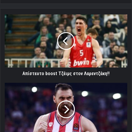
Απίστευτο
boost
Τζέιμς
στον
Λαρεντζάκη!!
Απίστευτο boost Τζέιμς στον Λαρεντζάκη!!
Μιλουτίνοφ:
«Δεν
τα
παρατήσαμε
και
δικαιωθήκαμε!»