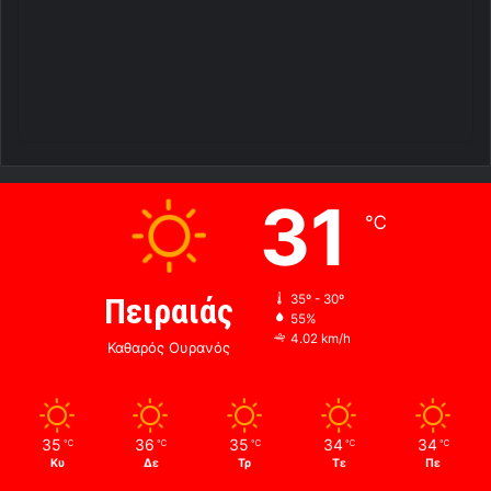
31
℃
Πειραιάς
35º - 30º
55%
4.02 km/h
Καθαρός Ουρανός
35
36
35
34
34
℃
℃
℃
℃
℃
Κυ
Δε
Τρ
Τε
Πε