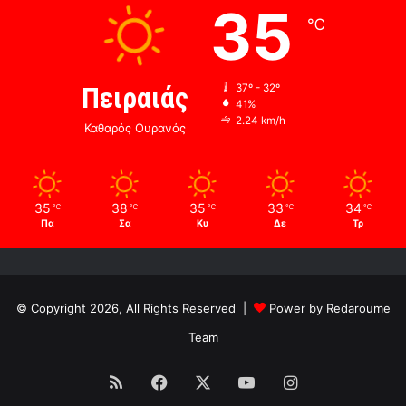
35
℃
Πειραιάς
37º - 32º
41%
2.24 km/h
Καθαρός Ουρανός
35
38
35
33
34
℃
℃
℃
℃
℃
Πα
Σα
Κυ
Δε
Τρ
© Copyright 2026, All Rights Reserved |
Power by Redaroume
Team
RSS
Facebook
X
YouTube
Instagram