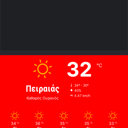
32
℃
Πειραιάς
34º - 30º
40%
4.47 km/h
Καθαρός Ουρανός
34
36
35
35
33
℃
℃
℃
℃
℃