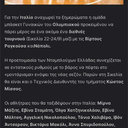
Για την
Ιταλία
αναχωρεί τα ξημερώματα η ομάδα
μπάσκετ Γυναικών του
Ολυμπιακού
προκειμένου να
πάρει μέρος σε ένα ακόμα ένα
διεθνές
τουρνουά
(Σικελία 22-24/9) μαζί με τις
Βίρτους
Ραγκούσα
και
Νάπολι.
Η προετοιμασία των Νταμπλούχων Ελλάδας συνεχίζεται
σε εντατικούς ρυθμούς με το βάρος να πέφτει στο
«μοντάρισμα» ενόψει της νέας σεζόν. Παρών στη Σικελία
θα είναι και ο Τεχνικός Διευθυντής του τμήματος
Κώστας
Μίσσας.
Οι αθλήτριες που θα ταξιδέψουν στην Ιταλία:
Μίρνα
Μάζιτς, Εβίνα Σταμάτη, Όλγα Χατζηνικολάου, Εβίνα
Μάλτση, Αγγελική Νικολοπούλου, Τάνια Χαλιβέρα, Ιβόν
Άντσερσον, Βικτόρια Μακόλι, Άννα Σπυριδοπούλου,