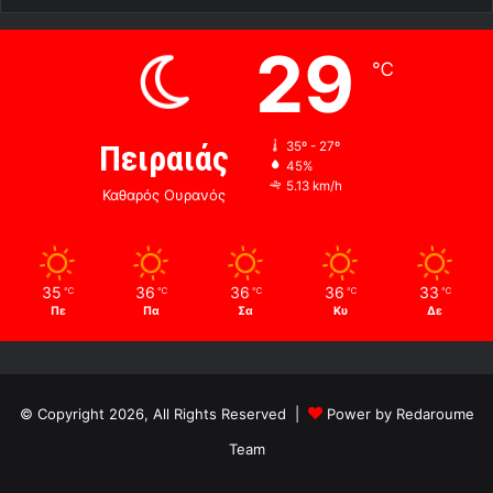
29
℃
Πειραιάς
35º - 27º
45%
5.13 km/h
Καθαρός Ουρανός
35
36
36
36
33
℃
℃
℃
℃
℃
Πε
Πα
Σα
Κυ
Δε
© Copyright 2026, All Rights Reserved |
Power by Redaroume
Team