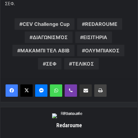
ΣΕΦ.
CEV Challenge Cup
REDAROUME
ΔΙΑΓΩΝΙΣΜΌΣ
ΕΙΣΙΤΗΡΙΑ
ΜΑΚΑΜΠΙ ΤΕΛ ΑΒΙΒ
ΟΛΥΜΠΙΑΚΟΣ
ΣΕΦ
ΤΕΛΙΚΟΣ
Messenger
WhatsApp
Viber
Κοινοποίηση μέσω ηλεκτρονικού ταχυδρομείου
Εκτύπωση
Redaroume