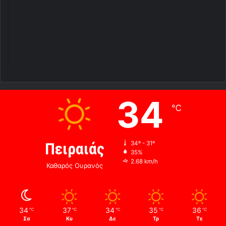
34
℃
Πειραιάς
34º - 31º
35%
2.68 km/h
Καθαρός Ουρανός
34
37
34
35
36
℃
℃
℃
℃
℃
Σα
Κυ
Δε
Τρ
Τε