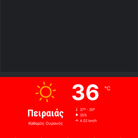
36
℃
Πειραιάς
37º - 30º
35%
4.02 km/h
Καθαρός Ουρανός