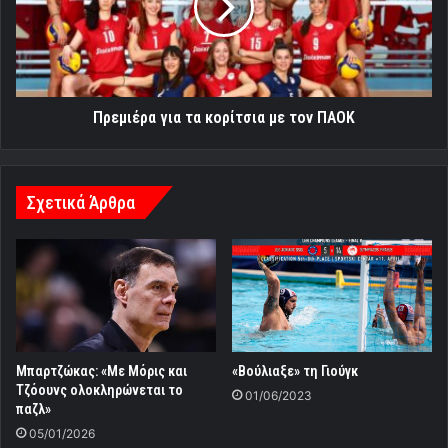
με
τον
ΠΑΟΚ
Πρεμιέρα για τα κορίτσια με τον ΠΑΟΚ
Σχετικά Άρθρα
Μπαρτζώκας: «Με Μόρις και
«Βούλιαξε» τη Γιούγκ
Τζόουνς ολοκληρώνεται το
01/06/2023
παζλ»
05/01/2026