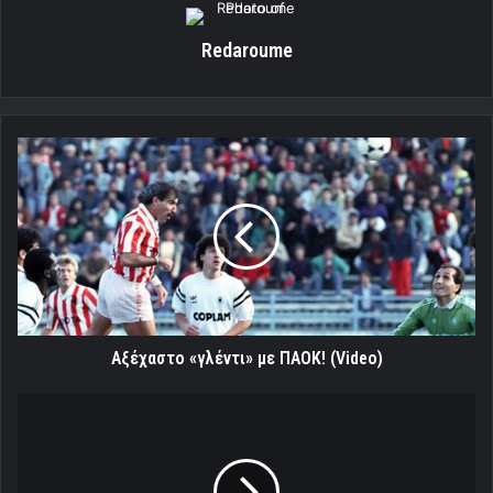
Redaroume
Αξέχαστο
«γλέντι»
με
ΠΑΟΚ!
(Video)
Αξέχαστο «γλέντι» με ΠΑΟΚ! (Video)
Ο
αχάριστος
Πατρικ
Γιανγκ