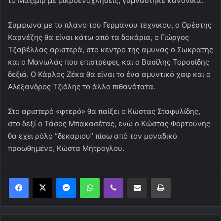
το Μαξιμιρ με μικροενοχλησεις, γυμνάστηκε κανονικά.
Συμφωνα με το πλανο του Γερμανου τεχνικου, ο Ορέστης
Καρνέζης θα είναι κάτω από τα δοκάρια, ο Γιώργος
Τζαβέλλας αριστερά, στο κεντρο της αμυνας ο Σωκρατης
και ο Μανωλάς που επιστρέφει, και ο Βασίλης Τοροσίδης
δεξιά. Ο Κάρλος Ζέκα θα είναι το ένα αμυντικό χαφ και ο
Αλέξανδρος Τζιόλης το άλλο πιθανότατα.
Στο αριστερό «φτερό» θα παίξει ο Κώστας Σταφυλίδης,
στο δεξί ο Τάσος Μπακασέτας, ενώ ο Κώστας Φορτούνης
θα έχει ρόλο “δεκαριου” πίσω από τον μοναδικό
προωθημένο, Κώστα Μήτρογλου.
Messenger
WhatsApp
Viber
Κοινοποίηση μέσω ηλεκτρονικού ταχυδρομείου
Εκτύπωση