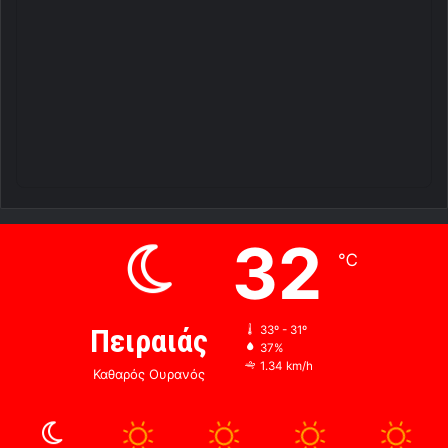
32
℃
Πειραιάς
33º - 31º
37%
1.34 km/h
Καθαρός Ουρανός