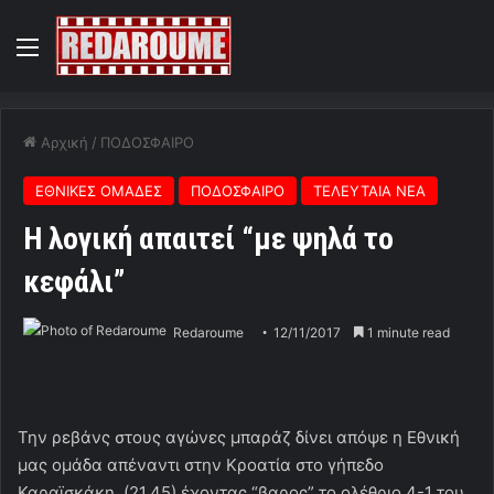
Menu
Αρχική
/
ΠΟΔΟΣΦΑΙΡΟ
ΕΘΝΙΚΕΣ ΟΜΑΔΕΣ
ΠΟΔΟΣΦΑΙΡΟ
ΤΕΛΕΥΤΑΙΑ ΝΕΑ
Η λογική απαιτεί “με ψηλά το
κεφάλι”
Redaroume
12/11/2017
1 minute read
Την ρεβάνς στους αγώνες μπαράζ δίνει απόψε η Εθνική
μας ομάδα απέναντι στην Κροατία στο γήπεδο
Καραϊσκάκη (21.45) έχοντας “βαρος” το ολέθριο 4-1 του