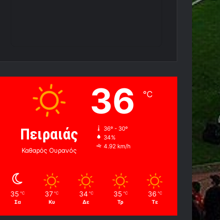
36
℃
Πειραιάς
36º - 30º
34%
4.92 km/h
Καθαρός Ουρανός
35
37
34
35
36
℃
℃
℃
℃
℃
Σα
Κυ
Δε
Τρ
Τε