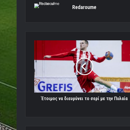
Redaroume
Έτοιμος
να
διευρύνει
το
σερί
με
την
Πυλαία
Έτοιμος να διευρύνει το σερί με την Πυλαία