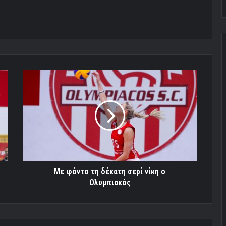
Με
φόντο
τη
δέκατη
σερί
νίκη
ο
Ολυμπιακός
Με φόντο τη δέκατη σερί νίκη ο
Ολυμπιακός