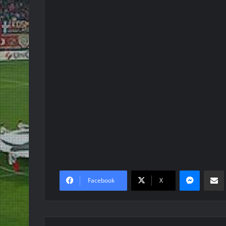
Messen
Κο
Facebook
X