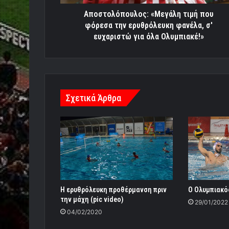
σ'
ευχαριστώ
Αποστολόπουλος: «Μεγάλη τιμή που
για
φόρεσα την ερυθρόλευκη φανέλα, σ'
όλα
ευχαριστώ για όλα Ολυμπιακέ!»
Ολυμπιακέ!»
Σχετικά Άρθρα
Η ερυθρόλευκη προθέρμανση πριν
Ο Ολυμπιακός
την μάχη (pic video)
29/01/2022
04/02/2020