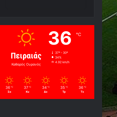
36
℃
Πειραιάς
37º - 30º
34%
4.92 km/h
Καθαρός Ουρανός
36
37
34
35
36
℃
℃
℃
℃
℃
Σα
Κυ
Δε
Τρ
Τε