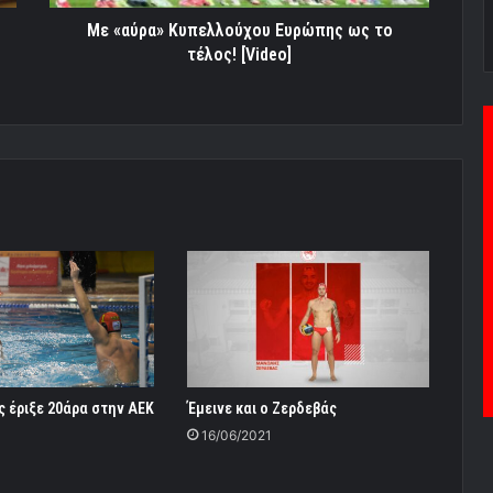
Με «αύρα» Κυπελλούχου Ευρώπης ως το
τέλος! [Video]
 έριξε 20άρα στην ΑΕΚ
Έμεινε και ο Ζερδεβάς
16/06/2021