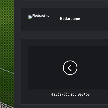
Redaroume
Η
ενδεκάδα
του
Θρύλου
Η ενδεκάδα του Θρύλου