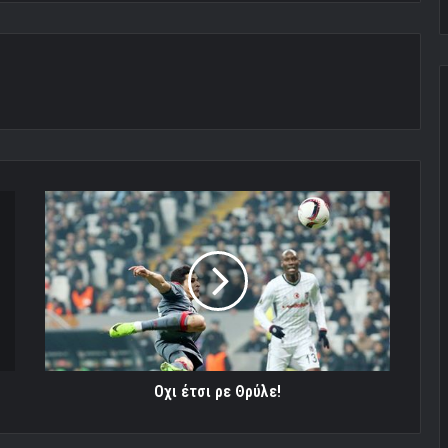
Oχι
έτσι
ρε
Θρύλε!
Oχι έτσι ρε Θρύλε!