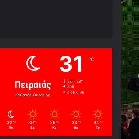
31
℃
Πειραιάς
32º - 29º
50%
0.89 km/h
Καθαρός Ουρανός
32
39
35
33
34
℃
℃
℃
℃
℃
Πα
Σα
Κυ
Δε
Τρ