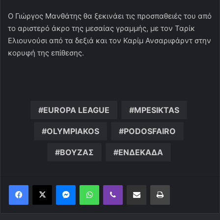
Ο Γιώργος Μανθάτης θα ξεκινάει τις προσπαθειές του από
το αριστερό άκρο της μεσαίας γραμμής, με τον Ταρίκ
Ελιουνούσι από τα δεξιά και τον Καρίμ Ανσαριφάρντ στην
κορυφή της επίθεσης.
EUROPA LEAGUE
MPESIKTAS
OLYMPIAKOS
PODOSFAIRO
ΒΟΥΖΑΣ
ΕΝΔΕΚΑΔΑ
Messenger
WhatsApp
Viber
Κοινοποίηση μέσω ηλεκτρονικού ταχυδρομείου
Εκτύπωση