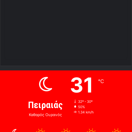
31
℃
Πειραιάς
32º - 30º
50%
1.34 km/h
Καθαρός Ουρανός