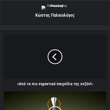
Κώστας Παλαιολόγος
«Από
τα
πιο
σημαντικά
παιχνίδια
της
σεζόν!»
«Από τα πιο σημαντικά παιχνίδια της σεζόν!»
LIVE:
Μπεσίκτας
-
Ολυμπιακός