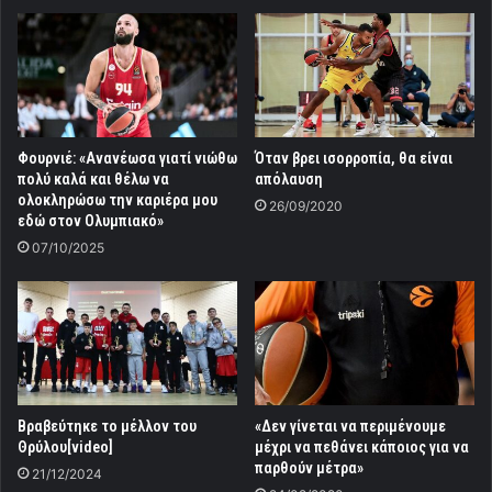
Φουρνιέ: «Ανανέωσα γιατί νιώθω
Όταν βρει ισορροπία, θα είναι
πολύ καλά και θέλω να
απόλαυση
ολοκληρώσω την καριέρα μου
26/09/2020
εδώ στον Ολυμπιακό»
07/10/2025
Βραβεύτηκε το μέλλον του
«Δεν γίνεται να περιμένουμε
Θρύλου[video]
μέχρι να πεθάνει κάποιος για να
παρθούν μέτρα»
21/12/2024