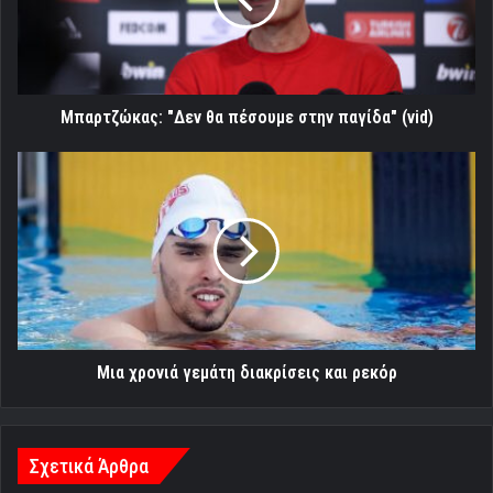
παγίδα"
(vid)
Μπαρτζώκας: "Δεν θα πέσουμε στην παγίδα" (vid)
Μια
χρονιά
γεμάτη
διακρίσεις
και
ρεκόρ
Μια χρονιά γεμάτη διακρίσεις και ρεκόρ
Σχετικά Άρθρα