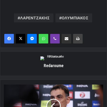
ΛΑΡΕΝΤΖΑΚΗΣ
ΟΛΥΜΠΙΑΚΟΣ
Messenger
WhatsApp
Viber
Κοινοποίηση μέσω ηλεκτρονικού ταχυδρομείου
Εκτύπωση
Redaroume
Μπαρτζώκας:
"Δεν
θα
πέσουμε
στην