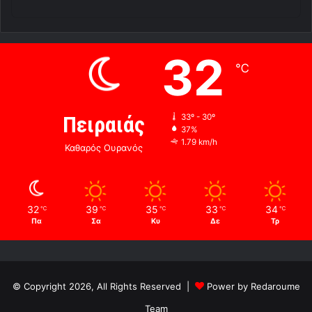
32
℃
Πειραιάς
33º - 30º
37%
1.79 km/h
Καθαρός Ουρανός
32
39
35
33
34
℃
℃
℃
℃
℃
Πα
Σα
Κυ
Δε
Τρ
© Copyright 2026, All Rights Reserved |
Power by Redaroume
Team