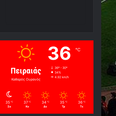
36
℃
Πειραιάς
36º - 30º
34%
4.92 km/h
Καθαρός Ουρανός
35
37
34
35
36
℃
℃
℃
℃
℃
Σα
Κυ
Δε
Τρ
Τε