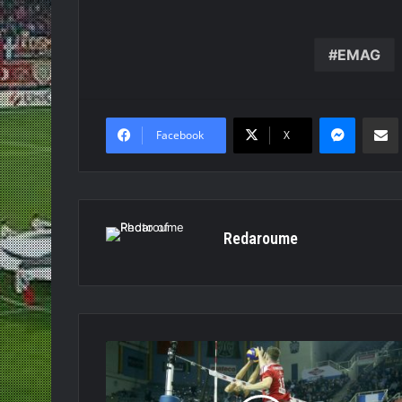
EMAG
Messen
Κο
Facebook
X
Redaroume
ΠΑΟΚ
-
ΟΛΥΜΠΙΑΚΟΣ