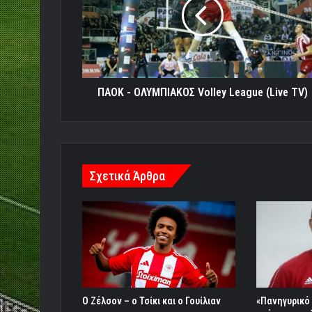
Volley
League
(Live
TV)
ΠΑΟΚ - ΟΛΥΜΠΙΑΚΟΣ Volley League (Live TV)
Σχετικά Άρθρα
O Ζέλσον – ο Τσίκι και ο Γουίλιαν
«Πανηγυρικό 