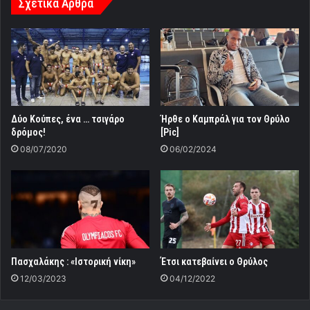
Σχετικά Άρθρα
Δύο Κούπες, ένα … τσιγάρο
Ήρθε ο Καμπράλ για τον Θρύλο
δρόμος!
[Pic]
08/07/2020
06/02/2024
Πασχαλάκης : «Ιστορική νίκη»
Έτσι κατεβαίνει ο Θρύλος
12/03/2023
04/12/2022