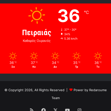
36
℃
Πειραιάς
37º - 30º
34%
5.36 km/h
Καθαρός Ουρανός
36
37
34
35
36
℃
℃
℃
℃
℃
Σα
Κυ
Δε
Τρ
Τε
© Copyright 2026, All Rights Reserved |
Power by Redaroume
Team
RSS
Facebook
X
YouTube
Instagram