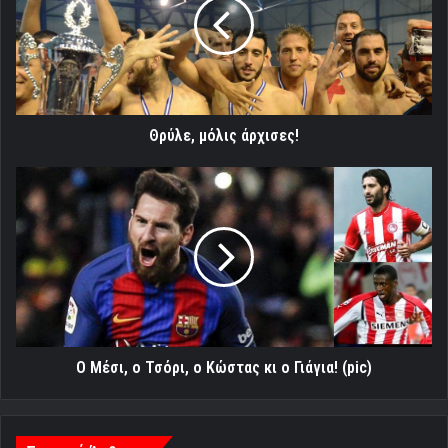
Θρύλε, μόλις άρχισες!
Ο
Μέσι,
ο
Τσόρι,
ο
Κώστας
κι
ο
Γιάγια!
(pic)
Ο Μέσι, ο Τσόρι, ο Κώστας κι ο Γιάγια! (pic)