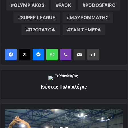
OLYMPIAKOS
PAOK
PODOSFAIRO
SUPER LEAGUE
ΜΑΥΡΟΜΜΑΤΗΣ
ΠΡΟΤΑΣΟΦ
ΣΑΝ ΣΗΜΕΡΑ
Messenger
WhatsApp
Viber
Κοινοποίηση μέσω ηλεκτρονικού ταχυδρομείου
Εκτύπωση
Κώστας Παλαιολόγος
Θρύλε,
μόλις
άρχισες!