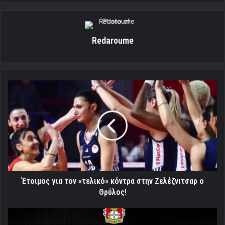
Redaroume
Έτοιμος
για
τον
«τελικό»
κόντρα
στην
Ζελέζνιτσαρ
ο
Θρύλος!
Έτοιμος για τον «τελικό» κόντρα στην Ζελέζνιτσαρ ο
Θρύλος!
Εύκολη
πρόκριση