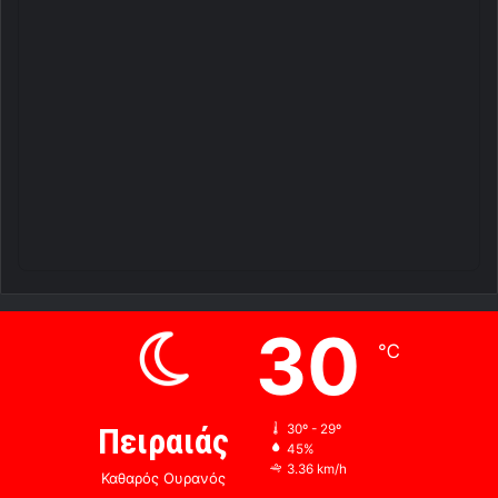
30
℃
Πειραιάς
30º - 29º
45%
3.36 km/h
Καθαρός Ουρανός