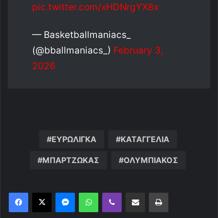
pic.twitter.com/xHDNrgYX8x
— Basketballmaniacs_
(@bballmaniacs_)
February 3,
2026
ΕΥΡΩΛΙΓΚΑ
ΚΑΤΑΓΓΕΛΙΑ
ΜΠΑΡΤΖΩΚΑΣ
ΟΛΥΜΠΙΑΚΟΣ
Messenger
WhatsApp
Viber
Κοινοποίηση μέσω ηλεκτρονικού ταχυδρομείου
Εκτύπωση