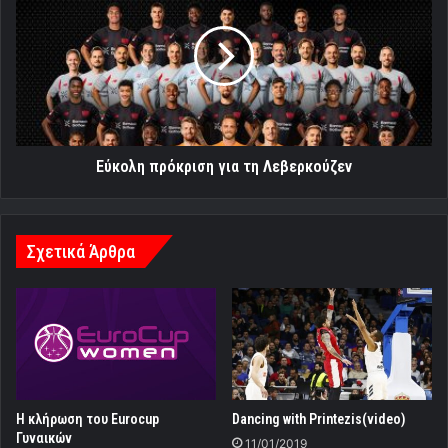
για
τη
Λεβερκούζεν
Εύκολη πρόκριση για τη Λεβερκούζεν
Σχετικά Άρθρα
Η κλήρωση του Eurocup
Dancing with Printezis(video)
Γυναικών
11/01/2019