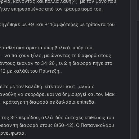
ργία, κάνοντας και πολλά λάθη(4) με τον μόνο που
υ ήταν επηρεασμένος από τον τραυματισμό του.
οηγήθηκε με +9 και +11(αμφότερες με τρίποντα του
ντιαθλητικά αρκετά υπερβολικά υπέρ του
να παίζουν ξύλο, μειώνοντας τη διαφορά στους
όντους έκαναν το 34-26 , ενώ η διαφορά πήγε στο
12 με καλάθι του Πρίντεζη..
ίτε με τον Καλάθη ,είτε τον Γκιστ ,αλλά ο
ανούλη να σκοράρει και να δημιουργεί και τον Μακ
 κράταγε τη διαφορά σε διπλάσια επίπεδα.
ης
 της 3
περιόδου, αλλά δύο άστοχες επιθέσεις του
φεραν τη διαφορά στους 8(50-42). Ο Παπανικολάου
ίρνει φωτιά.