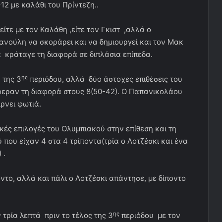
12 με καλάθι του Πρίντεζη..
ίτε με τον Καλάθη ,είτε τον Γκιστ ,αλλά ο
ανούλη να σκοράρει και να δημιουργεί και τον Μακ
 κράταγε τη διαφορά σε διπλάσια επίπεδα.
ης
 της 3
περιόδου, αλλά δύο άστοχες επιθέσεις του
φεραν τη διαφορά στους 8(50-42). Ο Παπανικολάου
ίρνει φωτιά.
κές επιλογές του Ολυμπιακού στην επίθεση και τη
ου είχαν 4 στα 4 τρίποντα(τρία ο Λοτζέσκι και ένα
 .
το, αλλά και πάλι ο Λοτζέσκι απάντησε, με δίποντο
ης
τρία λεπτά πριν το τέλος της 3
περιόδου με τον