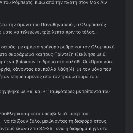
ΒΑ του Ρόμπερτς, πίσω από την πλάτη στον Μακ Λίν
έτει την άμυνα του Παναθηναϊκού , ο Ολυμπιακός
 ματς να τελειώνει τρία λεπτά πριν το τέλος. .
ς σειράς, με αρκετά γρήγορο ρυθμό και τον Ολυμπιακό
στο σκοράρισμα και τους Πρίντεζη (ξεκίνησε με 6
τς να βρίσκουν το δρόμο στο καλάθι. Οι «Πράσινοι»
ργία, κάνοντας και πολλά λάθη(4) με τον μόνο που
υ ήταν επηρεασμένος από τον τραυματισμό του.
οηγήθηκε με +9 και +11(αμφότερες με τρίποντα του
ντιαθλητικά αρκετά υπερβολικά υπέρ του
να παίζουν ξύλο, μειώνοντας τη διαφορά στους
όντους έκαναν το 34-26 , ενώ η διαφορά πήγε στο