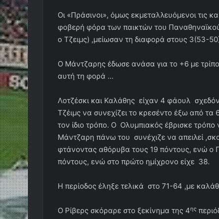
Οι «Πράσινοι», όμως εκμεταλλευόμενοι τις κα
φοβερή φόρα των παικτών του Παναθηναϊκού π
ο Τζειμς) ,μείωσαν τη διαφορά στους 3(53-50)
Ο Μάντζαρης έδωσε ανάσα για το +6 με τρίπον
αυτή τη φορά …
Λοτζέσκι και Καλάθης είχαν 4 φάουλ σχεδόν 
Τζέιμς να συνεχίζει το κρεσέντο έξω από τα 
τον ίδιο τρόπο. Ο Ολυμπιακός έβρισκε τρόπο
Μάντζαρη πάνω του συνέχιζε να απειλεί ,σκορ
φτάνοντας αθόρυβα τους 19 πόντους, ενώ ο Π
πόντους, ενώ στο πρώτο ημίχρονο είχε 38.
Η περίοδος έληξε τελικά στο 71-64 ,με καλάθι
ης
Ο Ρίβερς σκόραρε στο ξεκίνημα της 4
περιόδ