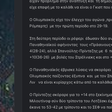
είχαν πρόβλημα στην ανάπτυξη και τη δημιου
είχε επαφή με το καλάθι να είναι ο Γκιστ πο
Ο Ολυμπιακός είχε τον έλεγχο του αγώνα ,πρ
Ρόμπερτς) με την πρώτη περίοδο στο 29-19.
Στη δεύτερη περίοδο οι ρέφερι έδωσαν δύο α
Παναθηναϊκού αφήνοντας τους «Πράσινους» 
4(28-24), αλλά Σπανούλης-Πρίντεζης με 6 π
+10(36-26) με βολές του Στρέλνιεκς και στο +
Ο Παναθηναϊκός έβρισκε λύσεις να σκοράρει ε
Ολυμπιακός παίζοντας έξυπνα και με τον Σπ
Λιν να είναι κυρίαρχος κάτω από τα καλάθια
Ο Πρίντεζης σκόραρε για το +14 στο ξεκίνημα
Μιλουτίνοφ σύν δύο τρίποντα του Λοτζέσκι έ
έκανε το 53-42 με τρίποντο και το ΣΕΦ να πα