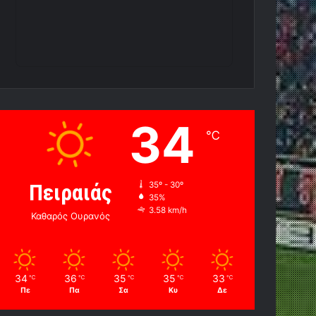
34
℃
Πειραιάς
35º - 30º
35%
3.58 km/h
Καθαρός Ουρανός
34
36
35
35
33
℃
℃
℃
℃
℃
Πε
Πα
Σα
Κυ
Δε