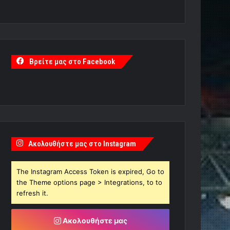
Βρείτε μας στο Facebook
Ακολουθήστε μας στο Instagram
The Instagram Access Token is expired, Go to
the Theme options page > Integrations, to to
refresh it.
Ακολουθήστε μας