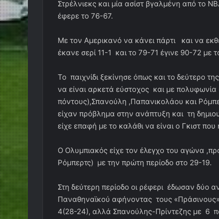
Στρέλνιεκς και μία ασίστ βγαλμένη από το Ν
έφερε το 76-67.
Με τον Αμερικανό να κάνει πάρτι και να εκθ
έκανε σερί 11-1 και το 79-71 έγινε 90-72 με το
Το παιχνίδι ξεκίνησε όπως και το δεύτερο τη
να είναι αρκετά εύστοχος και με πολυφωνία 
πόντους),Σπανούλη ,Παπανικολάου και Ρόμπερ
είχαν πρόβλημα στην ανάπτυξη και τη δημιου
είχε επαφή με το καλάθι να είναι ο Γκιστ πο
Ο Ολυμπιακός είχε τον έλεγχο του αγώνα ,πρ
Ρόμπερτς) με την πρώτη περίοδο στο 29-19.
Στη δεύτερη περίοδο οι ρέφερι έδωσαν δύο α
Παναθηναϊκού αφήνοντας τους «Πράσινους» 
4(28-24), αλλά Σπανούλης-Πρίντεζης με 6 π