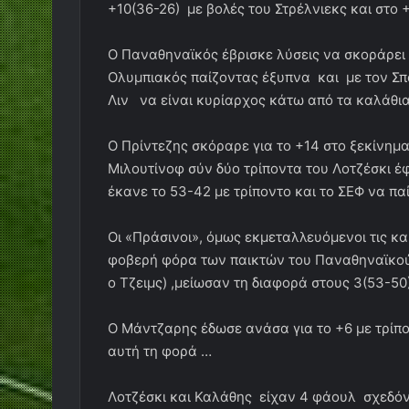
+10(36-26) με βολές του Στρέλνιεκς και στο +
Ο Παναθηναϊκός έβρισκε λύσεις να σκοράρει ε
Ολυμπιακός παίζοντας έξυπνα και με τον Σπ
Λιν να είναι κυρίαρχος κάτω από τα καλάθια
Ο Πρίντεζης σκόραρε για το +14 στο ξεκίνημα
Μιλουτίνοφ σύν δύο τρίποντα του Λοτζέσκι έ
έκανε το 53-42 με τρίποντο και το ΣΕΦ να πα
Οι «Πράσινοι», όμως εκμεταλλευόμενοι τις κα
φοβερή φόρα των παικτών του Παναθηναϊκού π
ο Τζειμς) ,μείωσαν τη διαφορά στους 3(53-50)
Ο Μάντζαρης έδωσε ανάσα για το +6 με τρίπον
αυτή τη φορά …
Λοτζέσκι και Καλάθης είχαν 4 φάουλ σχεδόν 