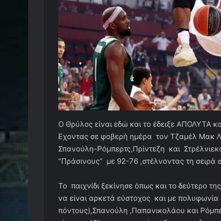
Ο Θρύλος είναι εδώ και το έδειξε ΑΠΟΛΥΤΑ κ
Εχοντας σε φοβερή ημέρα τον Τζαμέλ Μακ Λί
Σπανούλη-Ρόμπερτς,Πρίντεζη και Στρέλνιεκς
“Πράσινους” με 92-76 ,στέλνοντας τη σειρά σ
Το παιχνίδι ξεκίνησε όπως και το δεύτερο τη
να είναι αρκετά εύστοχος και με πολυφωνία 
πόντους),Σπανούλη ,Παπανικολάου και Ρόμπερ