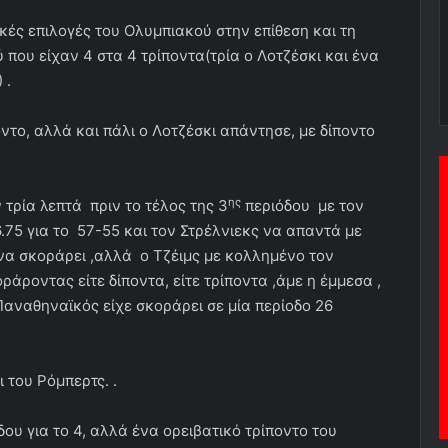
κές επιλογές του Ολυμπιακού στην επίθεση και τη
ου είχαν 4 στα 4 τρίποντα(τρία ο Λοτζέσκι και ένα
 .
το, αλλά και πάλι ο Λοτζέσκι απάντησε, με δίποντο
ης
τρία λεπτά πριν το τέλος της 3
περιόδου με τον
6.75 για το 57-55 και τον Στρέλνιεκς να απαντά με
 να σκοράρει ,αλλά ο Τζέιμς με κολλημένο τον
άροντας είτε δίποντα, είτε τρίποντα ,άμε η έμμεσα ,
αναθηναϊκός είχε σκοράρει σε μία περίοδο 26
 του Ρόμπερτς. .
ου για το 4, αλλά ένα ορειβατικό τρίποντο του