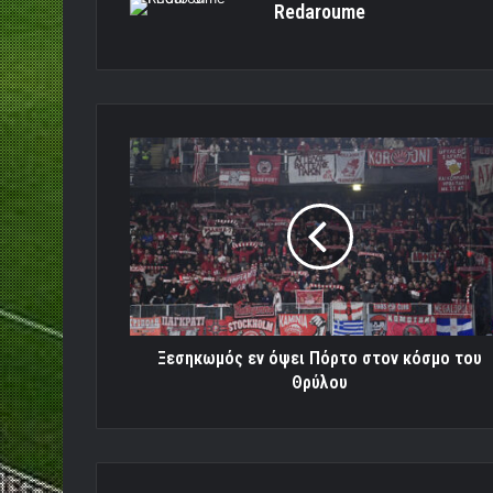
Redaroume
Ξεσηκωμός
εν
όψει
Πόρτο
στον
κόσμο
του
Θρύλου
Ξεσηκωμός εν όψει Πόρτο στον κόσμο του
Θρύλου