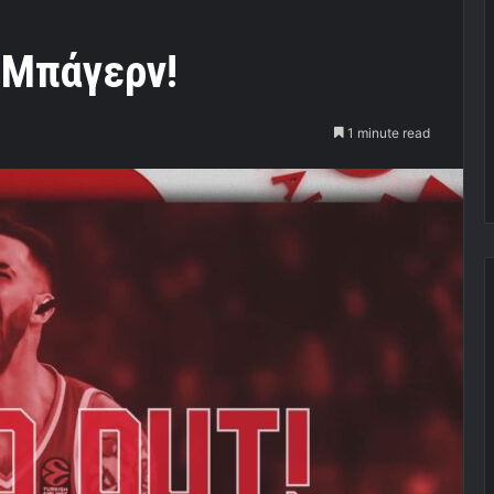
 Μπάγερν!
1 minute read