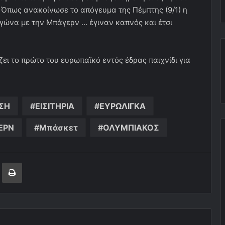
. Όπως ανακοίνωσε το απόγευμα της Πέμπτης (9/1) η
αγώνα με την Μπάγερν … έγιναν καπνός και έτσι
ει το πρώτο του ευρωπαϊκό εντός έδρας παιχνίδι για
ΣΗ
ΕΙΣΙΤΗΡΙΑ
ΕΥΡΩΛΙΓΚΑ
ΕΡΝ
Μπάσκετ
ΟΛΥΜΠΙΑΚΟΣ
ger
ινοποίηση μέσω ηλεκτρονικού ταχυδρομείου
Εκτύπωση