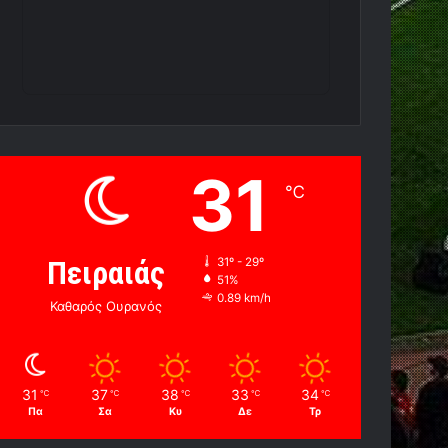
31
℃
Πειραιάς
31º - 29º
51%
0.89 km/h
Καθαρός Ουρανός
31
37
38
33
34
℃
℃
℃
℃
℃
Πα
Σα
Κυ
Δε
Τρ