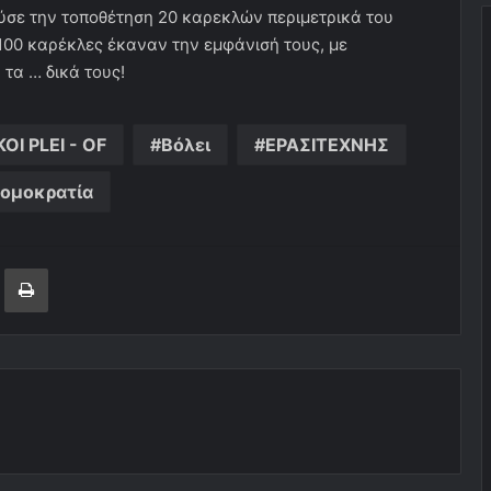
σε την τοποθέτηση 20 καρεκλών περιμετρικά του
100 καρέκλες έκαναν την εμφάνισή τους, με
τα … δικά τους!
KOI PLEI - OF
Βόλει
ΕΡΑΣΙΤΕΧΝΗΣ
ομοκρατία
ger
ινοποίηση μέσω ηλεκτρονικού ταχυδρομείου
Εκτύπωση