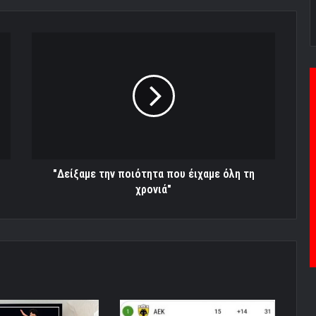
"Δείξαμε
την
ποιότητα
που
έιχαμε
όλη
τη
χρονιά"
"Δείξαμε την ποιότητα που έιχαμε όλη τη
χρονιά"