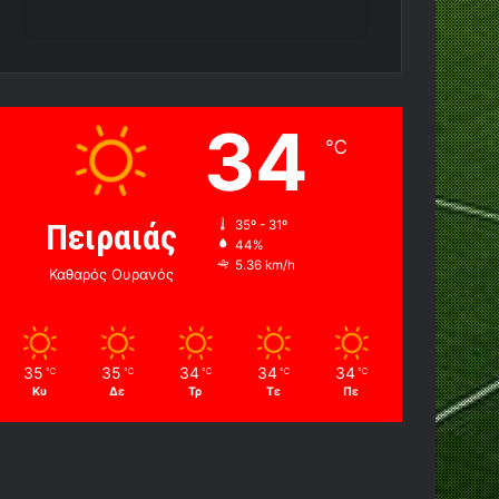
34
℃
Πειραιάς
35º - 31º
44%
5.36 km/h
Καθαρός Ουρανός
35
35
34
34
34
℃
℃
℃
℃
℃
Κυ
Δε
Τρ
Τε
Πε