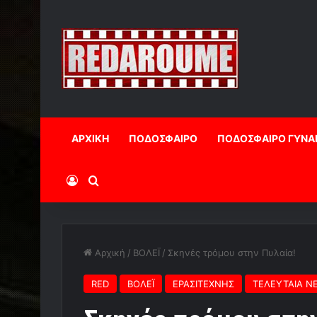
ΑΡΧΙΚΗ
ΠΟΔΟΣΦΑΙΡΟ
ΠΟΔΟΣΦΑΙΡΟ ΓΥΝΑ
Log In
Αναζήτηση
Αρχική
/
ΒΟΛΕΪ
/
Σκηνές τρόμου στην Πυλαία!
RED
ΒΟΛΕΪ
ΕΡΑΣΙΤΕΧΝΗΣ
ΤΕΛΕΥΤΑΙΑ Ν