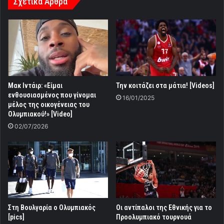
Σχετικά Άρθρα
Mακ Ιντάιρ: «Είμαι
Την κοιτάζει στα μάτια! [Videos]
ενθουσιασμένος που γίνομαι
16/01/2025
μέλος της οικογένειας του
Ολυμπιακού!» [Video]
02/07/2026
Στη Βουλγαρία ο Ολυμπιακός
Οι αντίπαλοι της Εθνικής για το
[pics]
Προολυμπιακό τουρνουά