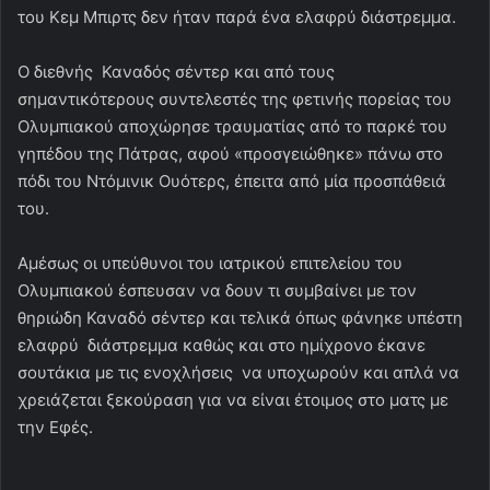
του Κεμ Μπιρτς δεν ήταν παρά ένα ελαφρύ διάστρεμμα.
Ο διεθνής Καναδός σέντερ και από τους
σημαντικότερους συντελεστές της φετινής πορείας του
Ολυμπιακού αποχώρησε τραυματίας από το παρκέ του
γηπέδου της Πάτρας, αφού «προσγειώθηκε» πάνω στο
πόδι του Ντόμινικ Ουότερς, έπειτα από μία προσπάθειά
του.
Αμέσως οι υπεύθυνoι του ιατρικού επιτελείου του
Ολυμπιακού έσπευσαν να δουν τι συμβαίνει με τον
θηριώδη Καναδό σέντερ και τελικά όπως φάνηκε υπέστη
ελαφρύ διάστρεμμα καθώς και στο ημίχρονο έκανε
σουτάκια με τις ενοχλήσεις να υποχωρούν και απλά να
χρειάζεται ξεκούραση για να είναι έτοιμος στο ματς με
την Εφές.