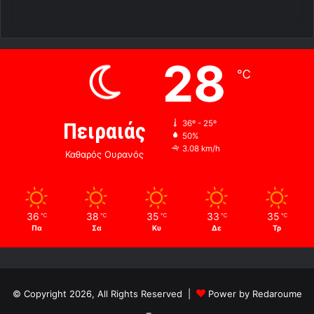
28
℃
Πειραιάς
36º - 25º
50%
3.08 km/h
Καθαρός Ουρανός
36
38
35
33
35
℃
℃
℃
℃
℃
Πα
Σα
Κυ
Δε
Τρ
© Copyright 2026, All Rights Reserved |
Power by Redaroume