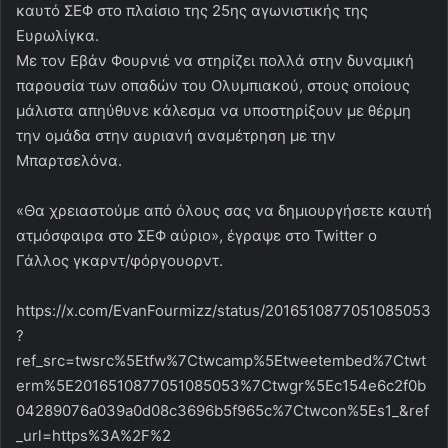
καυτό ΣΕΦ στο πλαίσιο της 25ης αγωνιστικής της
Ευρωλίγκα.
Με τον Εβάν Φουρνιέ να στηρίζει πολλά στην δυναμική
παρουσία των οπαδών του Ολυμπιακού, στους οποίους
μάλιστα απηύθυνε κάλεσμα να υποστηρίξουν με θέρμη
την ομάδα στην αυριανή αναμέτρηση με την
Μπαρτσελόνα.
«Θα χρειαστούμε από όλους σας να δημιουργήσετε καυτή
ατμόσφαιρα στο ΣΕΦ αύριο», έγραψε στο Twitter ο
Γάλλος γκαρντ/φόργουορντ.
https://x.com/EvanFourmizz/status/2016510877051085053
?
ref_src=twsrc%5Etfw%7Ctwcamp%5Etweetembed%7Ctwt
erm%5E2016510877051085053%7Ctwgr%5Ec154e6c2f0b
04289076a039a0d08c3696b5f965c%7Ctwcon%5Es1_&ref
_url=https%3A%2F%2