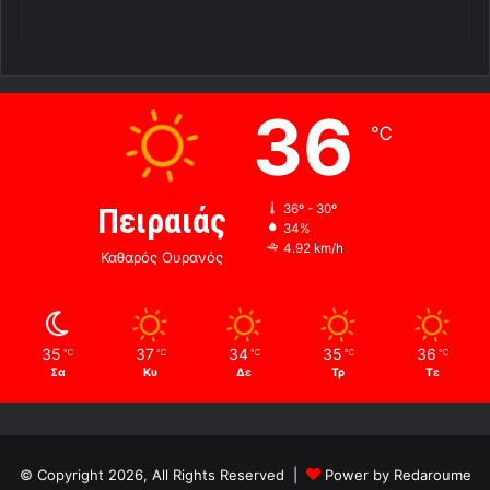
36
℃
Πειραιάς
36º - 30º
34%
4.92 km/h
Καθαρός Ουρανός
35
37
34
35
36
℃
℃
℃
℃
℃
Σα
Κυ
Δε
Τρ
Τε
© Copyright 2026, All Rights Reserved |
Power by Redaroume