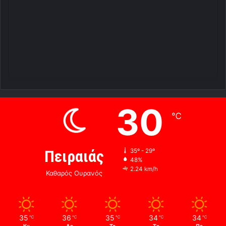
30
℃
Πειραιάς
35º - 29º
48%
2.24 km/h
Καθαρός Ουρανός
35
36
35
34
34
℃
℃
℃
℃
℃