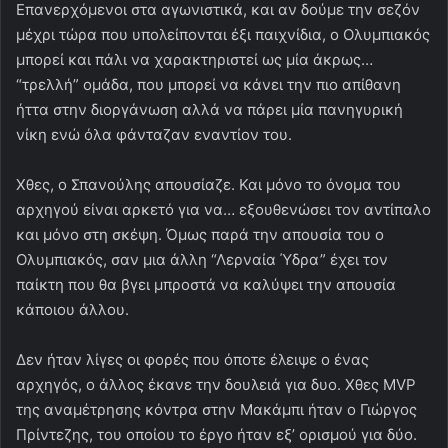
Επανερχόμενοι στα αγωνιστικά, και αν δούμε την σεζόν
μέχρι τώρα που υπολείπονται έξι παιχνίδια, ο Ολυμπιακός
μπορεί και πάλι να χαρακτηριστεί ως μία άκρως…
“τρελλή” ομάδα, που μπορεί να κάνει την πιο απίθανη
ήττα στην διοργάνωση αλλά να πάρει μία πανηγυρική
νίκη ενώ όλα φάνταζαν εναντίον του.
Χθες, ο Σπανούλης απουσίαζε. Και μόνο το όνομα του
αρχηγού είναι αρκετό για να… εξουθενώσει τον αντίπαλο
και μόνο στη σκέψη. Όμως παρά την απουσία του ο
Ολυμπιακός, σαν μια άλλη “Λερναία Ύδρα” έχει τον
παίκτη που θα βγει μπροστά να καλύψει την απουσία
κάποιου άλλου.
Δεν ήταν λίγες οι φορές που όποτε έλειψε ο ένας
αρχηγός, ο άλλος έκανε την δουλειά για δυο. Χθες MVP
της αναμέτρησης κόντρα στην Μακάμπι ήταν ο Γιώργος
Πρίντεζης, του οποίου το έργο ήταν εξ’ ορισμού για δύο.