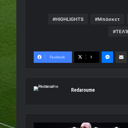
HIGHLIGHTS
Μπάσκετ
ΤΕΛΊ
Messen
Κο
Facebook
X
Redaroume
Μποζίκας:«Σήμερα,