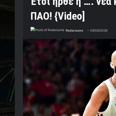
Έτσι ήρθε η …. νέα
ΠΑΟ! {Video]
Redaroume
09/06/2026