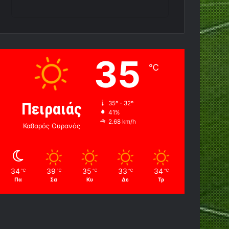
35
℃
Πειραιάς
35º - 32º
41%
2.68 km/h
Καθαρός Ουρανός
34
39
35
33
34
℃
℃
℃
℃
℃
Πα
Σα
Κυ
Δε
Τρ