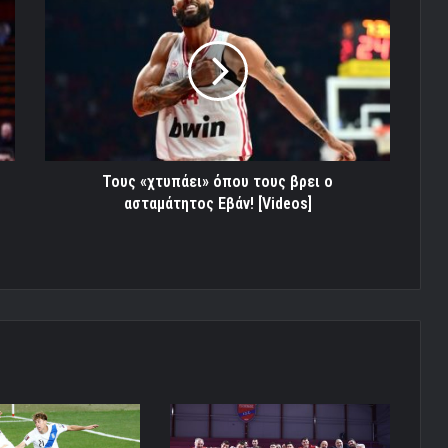
«χτυπάει»
όπου
τους
βρει
ο
ασταμάτητος
Εβάν!
[Videos]
Τους «χτυπάει» όπου τους βρει ο
ασταμάτητος Εβάν! [Videos]