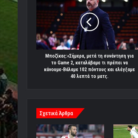
μετά
τη
συνάντηση
για
το
Game
2,
καταλάβαμε
τι
Μποζίκας:«Σήμερα, μετά τη συνάντηση για
πρέπει
το Game 2, καταλάβαμε τι πρέπει να
να
κάνουμε-Βάλαμε 102 πόντους και ελέγξαμε
κάνουμε-
40 λεπτά το ματς.
Βάλαμε
102
πόντους
και
ελέγξαμε
Σχετικά Άρθρα
40
λεπτά
το
ματς.