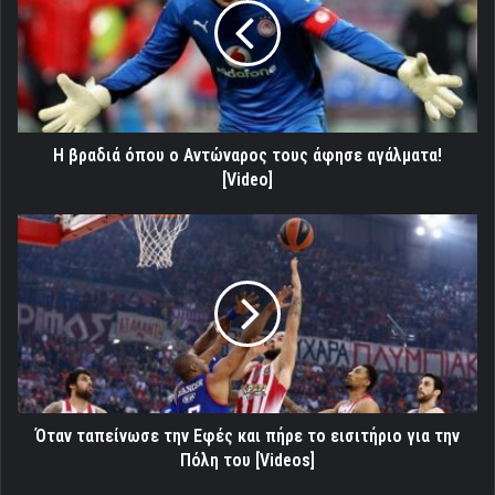
ο
Αντώναρος
τους
άφησε
αγάλματα!
[Video]
Η βραδιά όπου ο Αντώναρος τους άφησε αγάλματα!
[Video]
Όταν
ταπείνωσε
την
Εφές
και
πήρε
το
εισιτήριο
για
την
Όταν ταπείνωσε την Εφές και πήρε το εισιτήριο για την
Πόλη
Πόλη του [Videos]
του