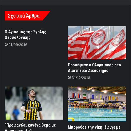
[Videos]
Σχετικά Άρθρα
Ο Αγιασμός της Σχολής
Θεσσαλονίκης
21/09/2016
Προσέφυγε ο Ολυμπιακός στο
Διαιτητικό Δικαστήριο
31/12/2018
“Προφανώς, κανένα θέμα με
Μπορούσε την νίκη, έφυγε με
Λαμπρόπουλο”!