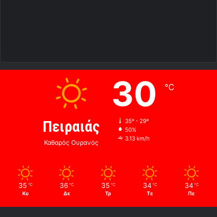
30
℃
Πειραιάς
35º - 29º
50%
3.13 km/h
Καθαρός Ουρανός
35
36
35
34
34
℃
℃
℃
℃
℃
Κυ
Δε
Τρ
Τε
Πε