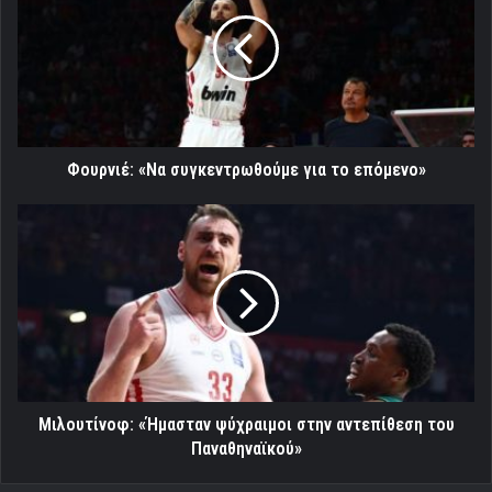
συγκεντρωθούμε
για
το
επόμενο»
Φουρνιέ: «Να συγκεντρωθούμε για το επόμενο»
Mιλουτίνοφ:
«Ήμασταν
ψύχραιμοι
στην
αντεπίθεση
του
Παναθηναϊκού»
Mιλουτίνοφ: «Ήμασταν ψύχραιμοι στην αντεπίθεση του
Παναθηναϊκού»