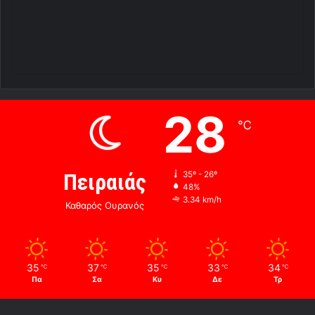
28
℃
Πειραιάς
35º - 26º
48%
3.34 km/h
Καθαρός Ουρανός
35
37
35
33
34
℃
℃
℃
℃
℃
Πα
Σα
Κυ
Δε
Τρ