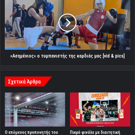
ο
τυμπανιστής
της
καρδιάς
μας
[vid
&
pics]
«Ασημένιος» ο τυμπανιστής της καρδιάς μας [vid & pics]
Σχετικά Άρθρα
Ο επόμενος προπονητής του
Πικρό φινάλε με διαιτητική