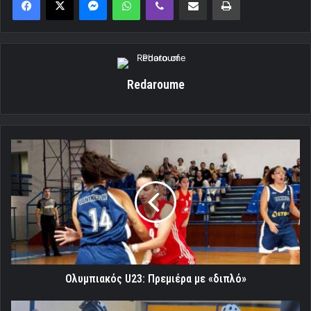
Redaroume
Ολυμπιακός
U23:
Πρεμιέρα
με
«διπλό»
Ολυμπιακός U23: Πρεμιέρα με «διπλό»
«Ασημένιος»