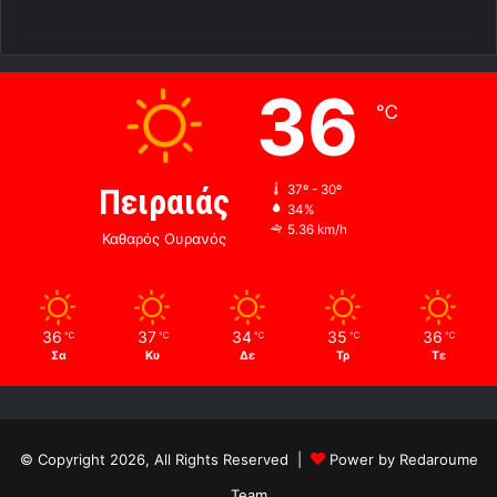
36
℃
Πειραιάς
37º - 30º
34%
5.36 km/h
Καθαρός Ουρανός
36
37
34
35
36
℃
℃
℃
℃
℃
Σα
Κυ
Δε
Τρ
Τε
© Copyright 2026, All Rights Reserved |
Power by Redaroume
Team