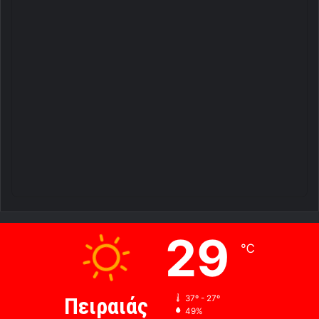
29
℃
Πειραιάς
37º - 27º
49%