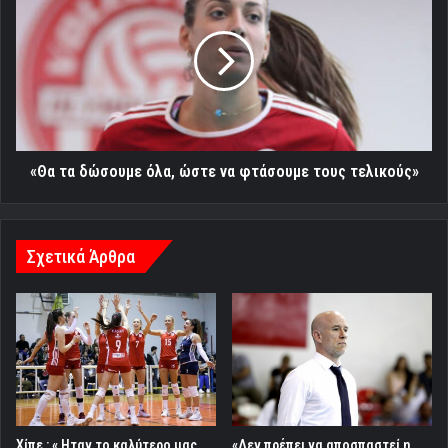
τα
δώσουμε
όλα,
ώστε
να
φτάσουμε
τους
τελικούς»
«Θα τα δώσουμε όλα, ώστε να φτάσουμε τους τελικούς»
Σχετικά Άρθρα
«Δεν πρέπει να αποσπαστεί η
Χίπε : « Ηταν το καλύτερο μας