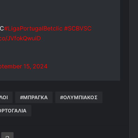
SC
#LigaPortugalBetclic
#SCBVSC
t.co/JVfokQwuiD
ptember 15, 2024
ΛΟΙ
ΜΠΡΑΓΚΑ
ΟΛΥΜΠΙΑΚΟΣ
ΟΡΤΟΓΑΛΙΑ
ger
ινοποίηση μέσω ηλεκτρονικού ταχυδρομείου
Εκτύπωση