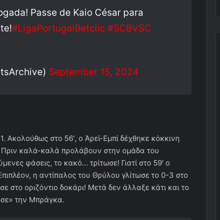
 jogada! Passe de Kaio César para
te!
#LigaPortugalBetclic
#SCBVSC
tsArchive)
September 15, 2024
1. Ακολούθως στο 56′, ο Άρεϊ-Εμπί δέχθηκε κόκκινη
. Πριν καλά-καλά προλάβουν στην ομάδα του
ενες φάσεις, το κακό… τρίτωσε! Γιατί στο 59′ ο
Επιπλέον, η αντίπαλος του Θρύλου γλίτωσε το 0-3 στο
σε στο οριζόντιο δοκάρι! Μετά δεν άλλαξε κάτι και το
ωσε» την Μπράγκα.