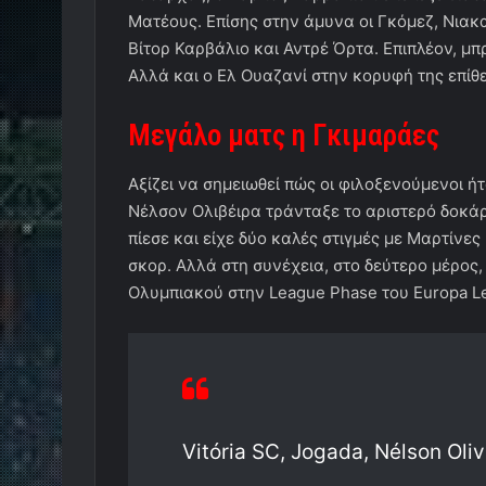
Ματέους. Επίσης στην άμυνα οι Γκόμεζ, Νιακατ
Βίτορ Καρβάλιο και Αντρέ Όρτα. Επιπλέον, μπ
Αλλά και ο Ελ Ουαζανί στην κορυφή της επίθ
Μεγάλο ματς η Γκιμαράες
Αξίζει να σημειωθεί πώς οι φιλοξενούμενοι ήτα
Νέλσον Ολιβέιρα τράνταξε το αριστερό δοκάρ
πίεσε και είχε δύο καλές στιγμές με Μαρτίνες 
σκορ. Αλλά στη συνέχεια, στο δεύτερο μέρος
Ολυμπιακού στην League Phase του Europa L
Vitória SC, Jogada, Nélson Oliv