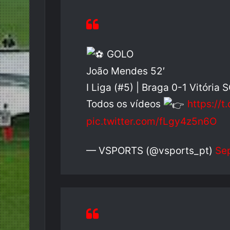
GOLO
João Mendes 52′
I Liga (#5) | Braga 0-1 Vitória 
Todos os vídeos
https://
pic.twitter.com/fLgy4z5n6O
— VSPORTS (@vsports_pt)
Se