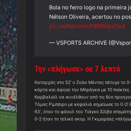
Bola no ferro logo na primeira
Nélson Oliveira, acertou no pos
pic.twitter.com/NBWhIyzCe4
— VSPORTS ARCHIVE (@Vspor
Την «πλήγωσε» σε 7 λεπτά
Καταρχάς στο 52′ ο Ζοάο Μέντες πέτυχε το 0-
κάρτα και άφησε την Μπράγκα με 10 παίκτες
Καρβαλιάλ να συνέλθουν από τις δύο προηγούμ
Τόμας Ριμπέιρο με κεφαλιά σημείωσε το 0-2! 
63′, όταν το φάουλ του Τιάγκο Σίλβα σταμάτη
0-2 ήταν το τελικό σκορ. Η Γκιμαράες «πλήγ