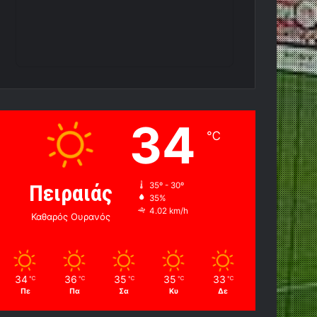
34
℃
Πειραιάς
35º - 30º
35%
4.02 km/h
Καθαρός Ουρανός
34
36
35
35
33
℃
℃
℃
℃
℃
Πε
Πα
Σα
Κυ
Δε