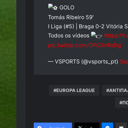
GOLO
Tomás Ribeiro 59′
I Liga (#5) | Braga 0-2 Vitória 
Todos os vídeos
https://
pic.twitter.com/OPO3rrRsDg
— VSPORTS (@vsports_pt)
Se
EUROPA LEAGUE
ΑΝΤΙΠΑ
Π
Messen
Κο