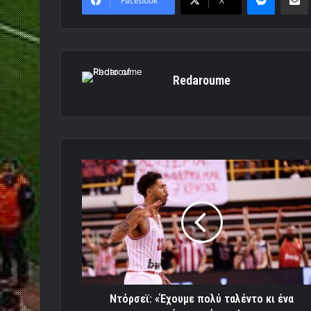
Facebook
X
Redaroume
Ντόρσεϊ:
«Έχουμε
πολύ
ταλέντο
κι
ένα
υπέροχο
ρόστερ!»
Ντόρσεϊ: «Έχουμε πολύ ταλέντο κι ένα