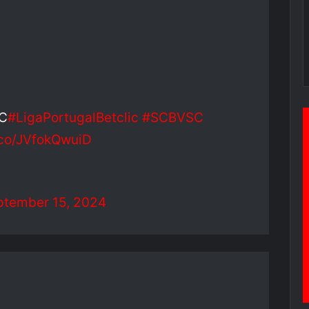
SC
#LigaPortugalBetclic
#SCBVSC
t.co/JVfokQwuiD
ptember 15, 2024