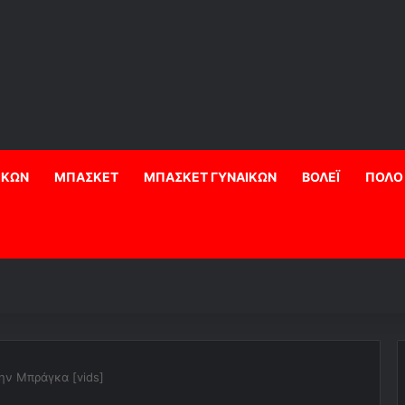
ΙΚΩΝ
ΜΠΑΣΚΕΤ
ΜΠΑΣΚΕΤ ΓΥΝΑΙΚΩΝ
ΒΟΛΕΪ
ΠΟΛΟ
ην Μπράγκα [vids]