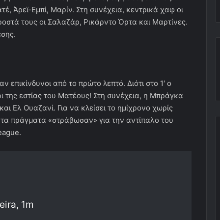
έ, Άρεϊ-Εμπί, Μαρίν. Στη συνέχεια, κεντρικά χαφ οι
ροστά τους οι Σαλαζάρ, Ρικάρντο Όρτα και Μαρτίνες.
εσης.
ν επικίνδυνοι από το πρώτο λεπτό. Διότι στο 1′ ο
ι της εστίας του Ματέους! Στη συνέχεια, η Μπράγκα
και Ελ Ουαζανί. Για να κλείσει το ημίχρονο χωρίς
, τα πράγματα «στράβωσαν» για την αντίπαλο του
eague.
eira, 1m