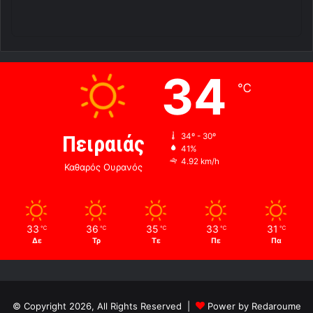
34
℃
Πειραιάς
34º - 30º
41%
4.92 km/h
Καθαρός Ουρανός
33
36
35
33
31
℃
℃
℃
℃
℃
Δε
Τρ
Τε
Πε
Πα
© Copyright 2026, All Rights Reserved |
Power by Redaroume