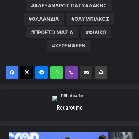
ΑΛΕΞΑΝΔΡΟΣ ΠΑΣΧΑΛΑΚΗΣ
ΟΛΛΑΝΔΙΑ
ΟΛΥΜΠΙΑΚΟΣ
ΠΡΟΕΤΟΙΜΑΣΙΑ
ΦΙΛΙΚΟ
ΧΕΡΕΝΦΕΕΝ
Messenger
WhatsApp
Viber
Κοινοποίηση μέσω ηλεκτρονικού ταχυδρομείου
Εκτύπωση
Redaroume
Τα