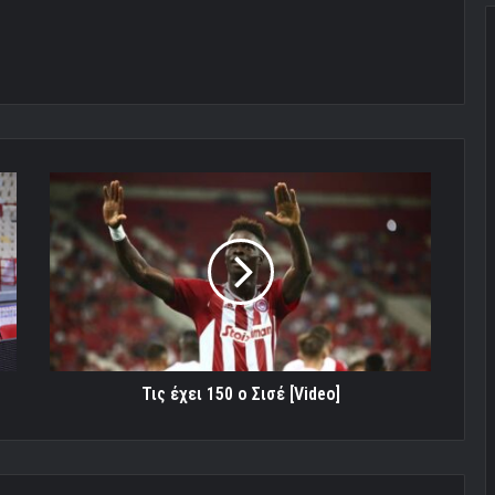
Τις
έχει
150
ο
Σισέ
[Video]
Τις έχει 150 ο Σισέ [Video]