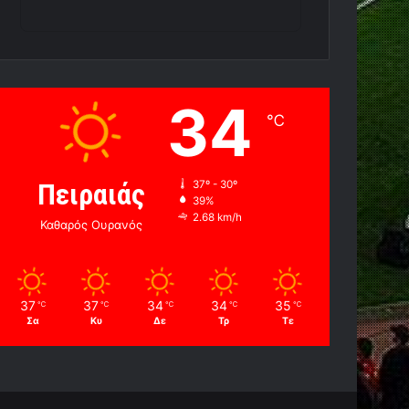
34
℃
Πειραιάς
37º - 30º
39%
2.68 km/h
Καθαρός Ουρανός
37
37
34
34
35
℃
℃
℃
℃
℃
Σα
Κυ
Δε
Τρ
Τε