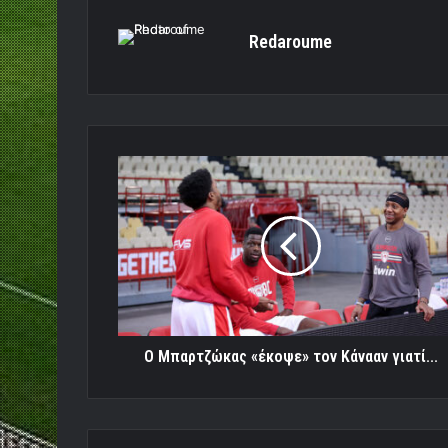
Redaroume
Ο
Μπαρτζώκας
«έκοψε»
τον
Κάνααν
γιατί...
Ο Μπαρτζώκας «έκοψε» τον Κάνααν γιατί...