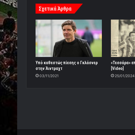
Σχετικά Άρθρα
Υπό καθεστώς πίεσης ο Γκλάσνερ
«Τεσσάρα» ε
στην Άιντραχτ
[Video]
03/11/2021
25/01/2024