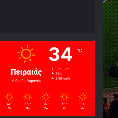
34
℃
Πειραιάς
35º - 30º
35%
3.58 km/h
Καθαρός Ουρανός
34
36
35
35
33
℃
℃
℃
℃
℃
Πε
Πα
Σα
Κυ
Δε