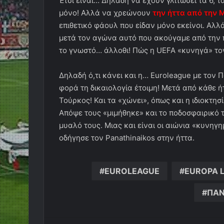
Έτσι είναι… Δηλαδή να έχουν γλιτώσει τα 6, τ
μόνο! Αλλά να χρεώνουν
την ήττα από την 
επιθετικό φάουλ που είδαν μόνο εκείνοι. Αλλ
μετά τον αγώνα αυτό που ακούγαμε από την π
το γνωστό… άλλοθι! Πώς η UEFA «κυνηγά» το
Δηλαδή ό,τι κάνει και η… Euroleague με τον 
φορά τη δικαιολογία έτοιμη! Μετά από κάθε 
Τούρκος! Και τα «χώνει», όπως και η ιδιοκτησ
Απόψε τους «μιμήθηκε» και το ποδοσφαιρικό 
μυαλό τους. Μιας και είναι οι αιώνια «κυνηγη
οδήγησε τον Panathinaikos στην ήττα.
EUROLEAGUE
EUROPA 
ΠΑΝ