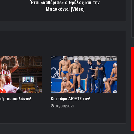
Έτσι «καθάρισε» ο Θρύλος και την
Μπασκόνια! [Video]
Και τώρα ΔΙΩΞΤΕ τον!
ική του «κολώνα»!
06/08/2021