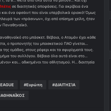
α 7, τα 8… Μετά από όλα αυτά να μιλούν… Και όχι
Μπέτις
σε διαιτητικές αποφάσεις. Για ακρίβεια ένα
ά και ένα οφσάιντ που είναι υπερβολικά οριακό! Όμως
λευρά των «πράσινων», όχι από επίσημα χείλη, ήταν
ν Παναθηναϊκό.
Παναθηναϊκό στο μπάσκετ. Βέβαια, ο Αταμάν έχει κάθε
ήττα, ο προπονητής του μπασκετικού ΠΑΟ γίνεται…
ία της ομάδας, στους ρέφερι και τα σφυρίγματά τους.
τμήμα του συλλόγου. Βέβαια όλα αυτά είναι στο…
μένοι» και… αδικημένοι του αθλητισμού. Η… διαιτησία
LEAGUE
Eυρώπη
ΔΙΑΙΤΗΣΊΑ
ΑΘΗΝΑΪΚΟΣ