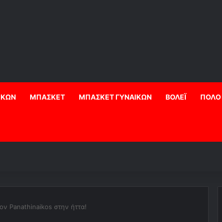
ΙΚΩΝ
ΜΠΑΣΚΕΤ
ΜΠΑΣΚΕΤ ΓΥΝΑΙΚΩΝ
ΒΟΛΕΪ
ΠΟΛΟ
ον Panathinaikos στην ήττα!