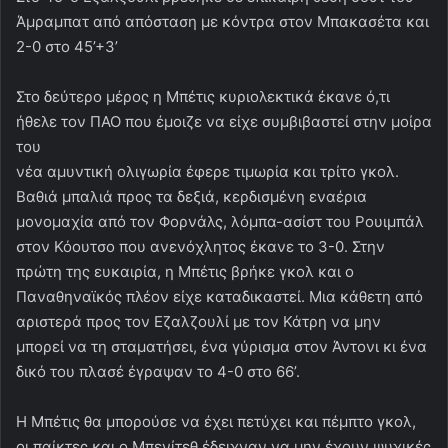
Άμραμπατ από απόσταση με κόντρα στον Μπακασέτα και
2-0 στο 45’+3’
Στο δεύτερο μέρος η Μπέτις κυριολεκτικά έκανε ό,τι
ήθελε τον ΠΑΟ που έμοιζε να είχε συμβιβαστεί στην μοίρα
του
νέα αμυντική ολιγωρία έφερε τιμωρία και τρίτο γκολ.
Βαθιά μπαλιά προς τα δεξιά, κερδισμένη εναέρια
μονομαχία από τον Φορνάλς, λόμπα-ασίστ του Ρουιμπάλ
στον Κόουτσο που ανενόχλητος έκανε το 3-0. Στην
πρώτη της ευκαιρία, η Μπέτις βρήκε γκολ και ο
Παναθηναϊκός πλέον είχε καταδικαστεί. Μια κάθετη από
αριστερά προς τον Εζαλζουλί με τον Κάτρη να μην
μπορεί να τη σταματήσει, ένα γύρισμα στον Άντονι κι ένα
δικό του πλασέ έγραψαν το 4-0 στο 66’.
Η Μπέτις θα μπορούσε να έχει πετύχει και πέμπτο γκολ,
οι παίκτες και ο Μπενίτεθ έδειχναν να μην έχουν ψυχικές