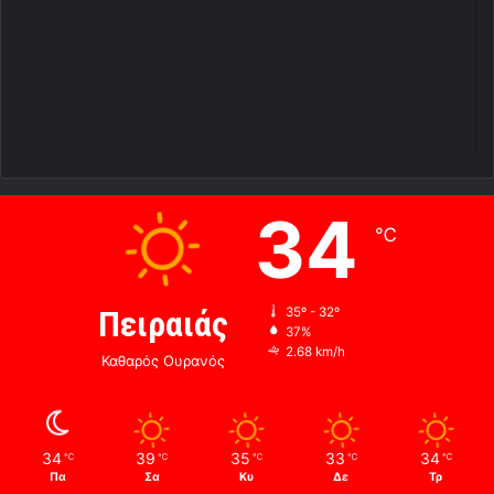
34
℃
Πειραιάς
35º - 32º
37%
2.68 km/h
Καθαρός Ουρανός
34
39
35
33
34
℃
℃
℃
℃
℃
Πα
Σα
Κυ
Δε
Τρ