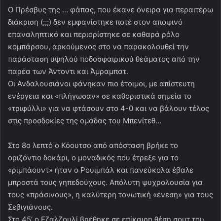
Ο Πρέσβυς της … φάπας, που έκανε όνειρα για περαιτέρω
διάκριση (;;;) δεν εμφανίστηκε ποτέ στον αποψινό
επαναληπτικό και περιορίστηκε σε καθαρά ρόλο
κομπάρσου, αρκούμενος στο να παρακολουθεί την
παράσταση υψηλού ποδοσφαιρικού θεάματος από την
παρέα των Άντοντι και Άμραμπατ.
Οι Ανδαλουσιάνοι φάνηκαν πιο έτοιμοι, με απίστευτη
ενέργεια και «πλήγωσαν» σε καθοριστικά σημεία το
«τριφύλλι» για να φτάσουν στο 4-0 και να βάλουν τέλος
στις προσδοκίες της ομάδας του Μπενίτεθ…
Στο 8ο λεπτό ο Κόουτσο από απόσταση βρήκε το
οριζόντιο δοκάρι, ο μοναδικός που έτρεξε για το
«ριμπάουντ» ήταν ο Ρουιμπάλ και πανεύκολα έβαλε
μπροστά τους γηπεδούχους. Απόλυτη ψυχρολουσία για
τους «πράσινους», η καλύτερη τονωτική «ένεση» για τους
Σεβιγιάνους.
Στο 45’ ο Εζαλζουλί βρέθηκε σε επίκαιρη θέση σουτ του