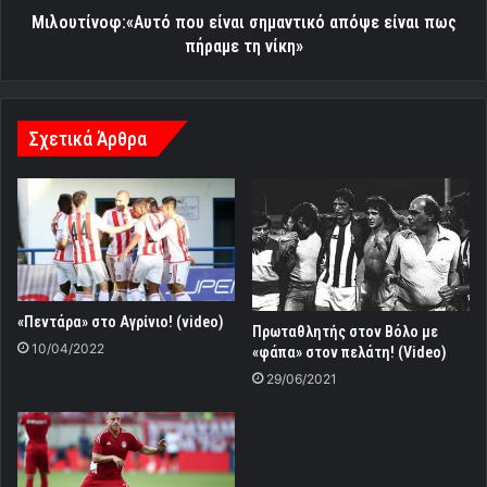
νίκη»
Μιλουτίνοφ:«Αυτό που είναι σημαντικό απόψε είναι πως
πήραμε τη νίκη»
Σχετικά Άρθρα
«Πεντάρα» στο Αγρίνιο! (video)
Πρωταθλητής στον Βόλο με
10/04/2022
«φάπα» στον πελάτη! (Video)
29/06/2021