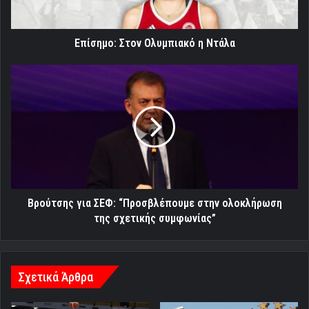
Επίσημο: Στον Ολυμπιακό η Ντάλα
Βρούτσης
για
ΣΕΦ:
“Προσβλέπουμε
στην
ολοκλήρωση
της
σχετικής
συμφωνίας”
Βρούτσης για ΣΕΦ: “Προσβλέπουμε στην ολοκλήρωση
της σχετικής συμφωνίας”
Σχετικά Άρθρα