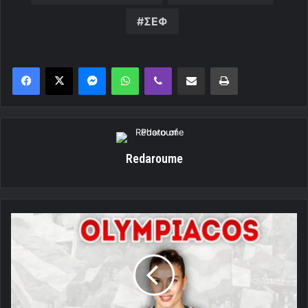
ΣΕΦ
Messenger
WhatsApp
Viber
Κοινοποίηση μέσω ηλεκτρονικού ταχυδρομείου
Εκτύπωση
Redaroume
Επίσημο:
Στον
Ολυμπιακό
η
Ντάλα