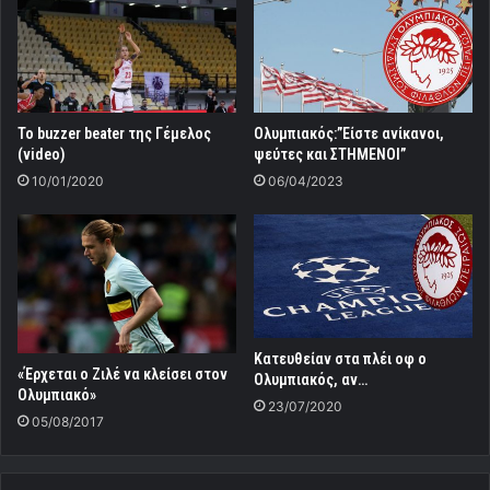
Το buzzer beater της Γέμελος
Ολυμπιακός:”Είστε ανίκανοι,
(video)
ψεύτες και ΣΤΗΜΕΝΟΙ”
10/01/2020
06/04/2023
Κατευθείαν στα πλέι οφ ο
«Έρχεται ο Ζιλέ να κλείσει στον
Ολυμπιακός, αν…
Ολυμπιακό»
23/07/2020
05/08/2017