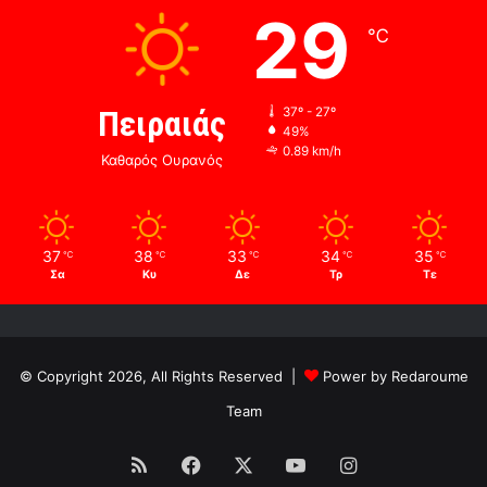
29
℃
Πειραιάς
37º - 27º
49%
0.89 km/h
Καθαρός Ουρανός
37
38
33
34
35
℃
℃
℃
℃
℃
Σα
Κυ
Δε
Τρ
Τε
© Copyright 2026, All Rights Reserved |
Power by Redaroume
Team
RSS
Facebook
X
YouTube
Instagram