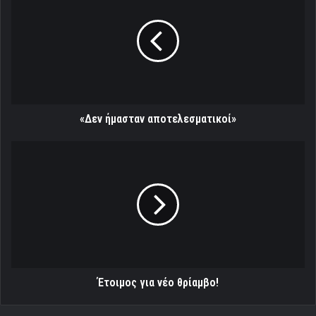
αποτελεσματικοί»
«Δεν ήμασταν αποτελεσματικοί»
Έτοιμος
για
νέο
θρίαμβο!
Έτοιμος για νέο θρίαμβο!