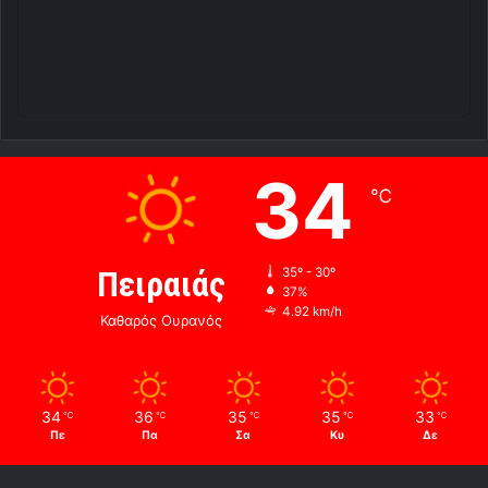
34
℃
Πειραιάς
35º - 30º
37%
4.92 km/h
Καθαρός Ουρανός
34
36
35
35
33
℃
℃
℃
℃
℃
Πε
Πα
Σα
Κυ
Δε