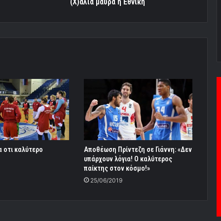
(Χ)άλια μαύρα η Εθνική
α οτι καλύτερο
Αποθέωση Πρίντεζη σε Γιάννη: «Δεν
υπάρχουν λόγια! Ο καλύτερος
παίκτης στον κόσμο!»
25/06/2019