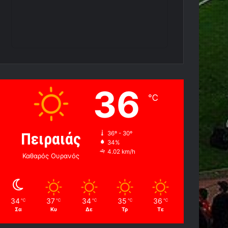
36
℃
Πειραιάς
36º - 30º
34%
4.02 km/h
Καθαρός Ουρανός
34
37
34
35
36
℃
℃
℃
℃
℃
Σα
Κυ
Δε
Τρ
Τε