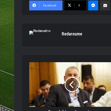
Messen
Κο
Facebook
X
Redaroume
Επανεξελέγη
ο
Αγραφιώτης