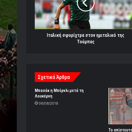
της
Τούμπας
Ιταλική σφυρίχτρα στον ημιτελικό της
Τούμπας
Σχετικά Άρθρα
Μπασάκ η Μπέρνλι μετά τη
Λουκέρνη
06/08/2018
Το απίστευτο