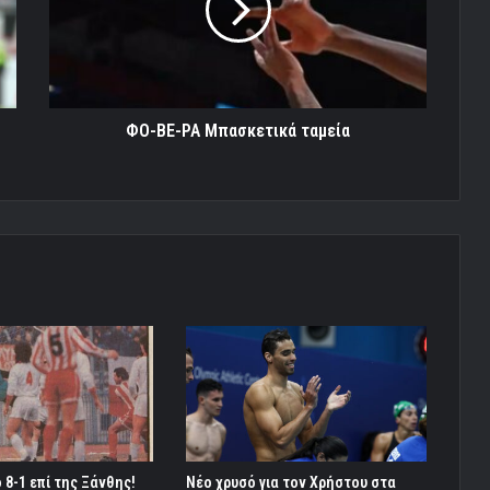
ταμεία
ΦΟ-ΒΕ-ΡΑ Μπασκετικά ταμεία
 8-1 επί της Ξάνθης!
Νέο χρυσό για τον Χρήστου στα