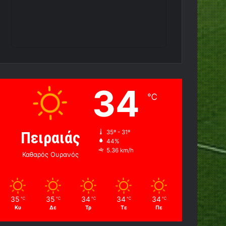
34
℃
Πειραιάς
35º - 31º
44%
5.36 km/h
Καθαρός Ουρανός
35
35
34
34
34
℃
℃
℃
℃
℃
Κυ
Δε
Τρ
Τε
Πε