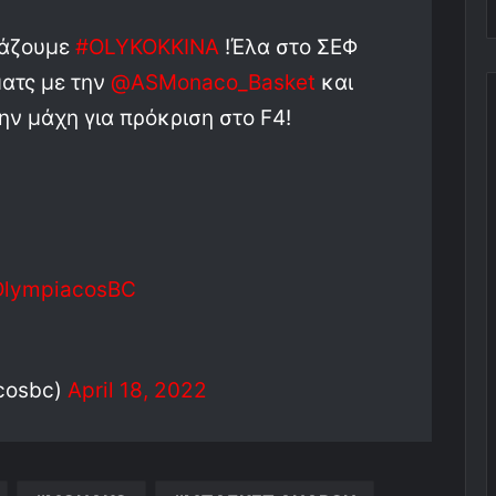
βάζουμε
#OLYKOKKINA
!Έλα στο ΣΕΦ
ματς με την
@ASMonaco_Basket
και
ην μάχη για πρόκριση στο F4!
lympiacosBC
cosbc)
April 18, 2022