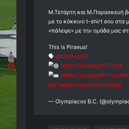
Μ.Τετάρτη και Μ.Παρασκευή 
με το κόκκινο t-shirt σου στα 
«πάλεψε» με την ομάδα μας στ
This is Piraeus!
🗣
@twalkup23
https://t.co/jwyWTFIzza
https://t.co/jwyWTFIzza
#O
pic.twitter.com/kFsA7ksKpB
— Olympiacos B.C. (@olympia