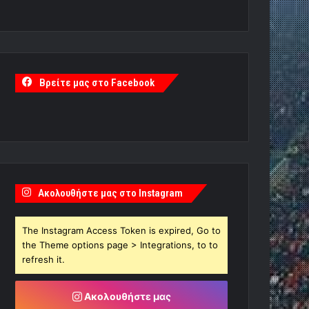
Βρείτε μας στο Facebook
Ακολουθήστε μας στο Instagram
The Instagram Access Token is expired, Go to
the Theme options page > Integrations, to to
refresh it.
Ακολουθήστε μας