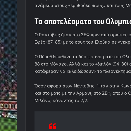
ανάμεσα στους «ερυθρόλευκους» και τους Μο
Τα αποτελέσματα του Ολυμπι
Ο Ράντοβιτς ήταν στο ΣΕΦ πριν από αρκετές 
Εφές (87-85) με το σουτ του Σλούκα σε «νεκρ
Ο Πέρεθ διεύθυνε τα δύο φετινά ματς του Ολυ
88 στο Μόναχο. Αλλά και το «διπλό» (94-80) 
κατάφεραν να «κλειδώσουν» το πλεονέκτημα 
Όσον αφορά στον Νέντοβιτς. Ήταν στην Κωνσ
και στο ματς με την Αρμάνι, στο ΣΕΦ, όπου ο
Μιλάνο, κάνοντας το 2/2.